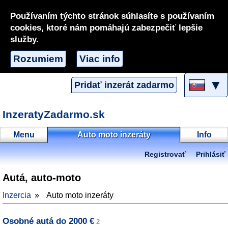
Používaním týchto stránok súhlasíte s používaním
cookies, ktoré nám pomáhajú zabezpečiť lepšie
služby.
Rozumiem
Viac info
▼
Pridať inzerát zadarmo
InzeratyZadarmo.sk
Menu
Auto moto inzeráty
Info
Registrovať
Prihlásiť
Autá, auto-moto
Inzercia
Auto moto inzeráty
Osobné autá do 2000 €