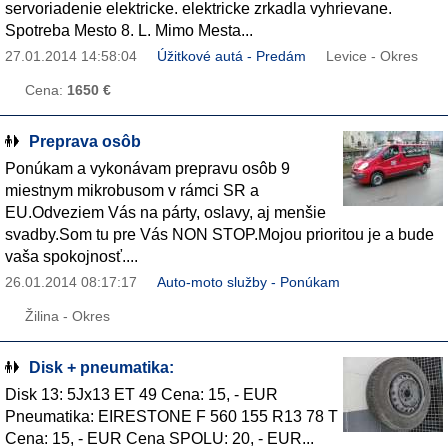
servoriadenie elektricke. elektricke zrkadla vyhrievane.
Spotreba Mesto 8. L. Mimo Mesta...
27.01.2014 14:58:04
Úžitkové autá - Predám
Levice - Okres
Cena:
1650 €
Preprava osôb
Ponúkam a vykonávam prepravu osôb 9
miestnym mikrobusom v rámci SR a
EU.Odveziem Vás na párty, oslavy, aj menšie
svadby.Som tu pre Vás NON STOP.Mojou prioritou je a bude
vaša spokojnosť....
26.01.2014 08:17:17
Auto-moto služby - Ponúkam
Žilina - Okres
Disk + pneumatika:
Disk 13: 5Jx13 ET 49 Cena: 15, - EUR
Pneumatika: EIRESTONE F 560 155 R13 78 T
Cena: 15, - EUR Cena SPOLU: 20, - EUR...