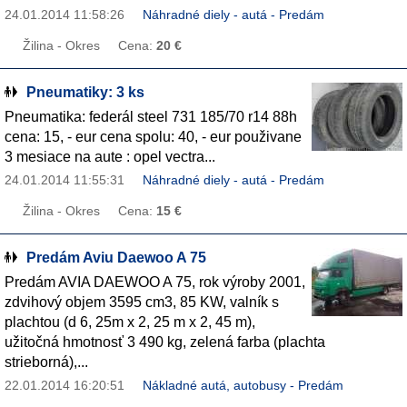
24.01.2014 11:58:26
Náhradné diely - autá - Predám
Žilina - Okres
Cena:
20 €
Pneumatiky: 3 ks
Pneumatika: federál steel 731 185/70 r14 88h
cena: 15, - eur cena spolu: 40, - eur použivane
3 mesiace na aute : opel vectra...
24.01.2014 11:55:31
Náhradné diely - autá - Predám
Žilina - Okres
Cena:
15 €
Predám Aviu Daewoo A 75
Predám AVIA DAEWOO A 75, rok výroby 2001,
zdvihový objem 3595 cm3, 85 KW, valník s
plachtou (d 6, 25m x 2, 25 m x 2, 45 m),
užitočná hmotnosť 3 490 kg, zelená farba (plachta
strieborná),...
22.01.2014 16:20:51
Nákladné autá, autobusy - Predám