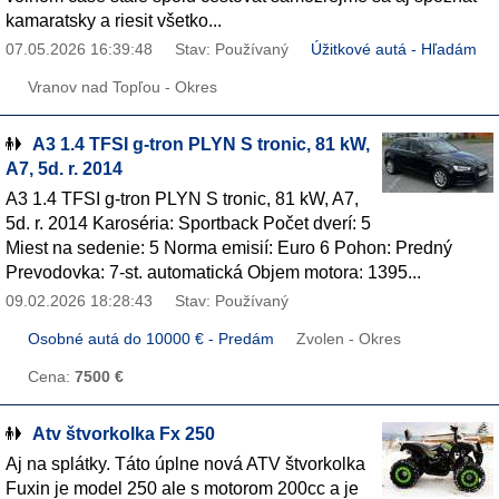
kamaratsky a riesit všetko...
07.05.2026 16:39:48
Stav: Používaný
Úžitkové autá - Hľadám
Vranov nad Topľou - Okres
A3 1.4 TFSI g-tron PLYN S tronic, 81 kW,
A7, 5d. r. 2014
A3 1.4 TFSI g-tron PLYN S tronic, 81 kW, A7,
5d. r. 2014 Karoséria: Sportback Počet dverí: 5
Miest na sedenie: 5 Norma emisií: Euro 6 Pohon: Predný
Prevodovka: 7-st. automatická Objem motora: 1395...
09.02.2026 18:28:43
Stav: Používaný
Osobné autá do 10000 € - Predám
Zvolen - Okres
Cena:
7500 €
Atv štvorkolka Fx 250
Aj na splátky. Táto úplne nová ATV štvorkolka
Fuxin je model 250 ale s motorom 200cc a je