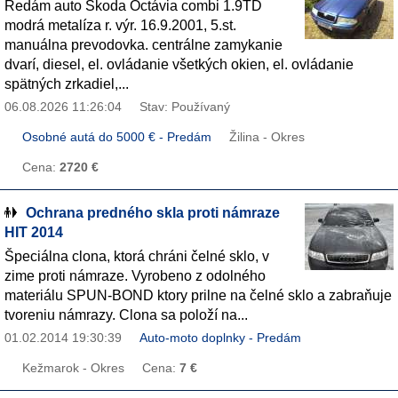
Redám auto Škoda Octávia combi 1.9TD
modrá metalíza r. výr. 16.9.2001, 5.st.
manuálna prevodovka. centrálne zamykanie
dvarí, diesel, el. ovládanie všetkých okien, el. ovládanie
spätných zrkadiel,...
06.08.2026 11:26:04
Stav: Používaný
Osobné autá do 5000 € - Predám
Žilina - Okres
Cena:
2720 €
Ochrana predného skla proti námraze
HIT 2014
Špeciálna clona, ktorá chráni čelné sklo, v
zime proti námraze. Vyrobeno z odolného
materiálu SPUN-BOND ktory prilne na čelné sklo a zabraňuje
tvoreniu námrazy. Clona sa položí na...
01.02.2014 19:30:39
Auto-moto doplnky - Predám
Kežmarok - Okres
Cena:
7 €