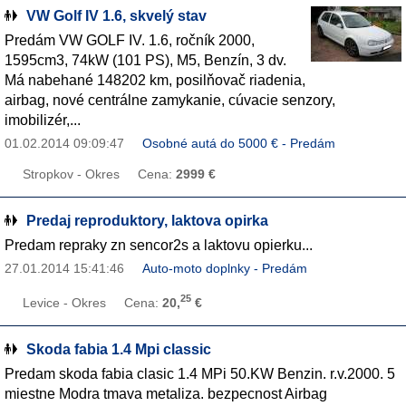
VW Golf IV 1.6, skvelý stav
Predám VW GOLF IV. 1.6, ročník 2000,
1595cm3, 74kW (101 PS), M5, Benzín, 3 dv.
Má nabehané 148202 km, posilňovač riadenia,
airbag, nové centrálne zamykanie, cúvacie senzory,
imobilizér,...
01.02.2014 09:09:47
Osobné autá do 5000 € - Predám
Stropkov - Okres
Cena:
2999 €
Predaj reproduktory, laktova opirka
Predam repraky zn sencor2s a laktovu opierku...
27.01.2014 15:41:46
Auto-moto doplnky - Predám
25
Levice - Okres
Cena:
20,
€
Skoda fabia 1.4 Mpi classic
Predam skoda fabia clasic 1.4 MPi 50.KW Benzin. r.v.2000. 5
miestne Modra tmava metaliza. bezpecnost Airbag