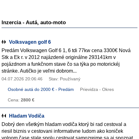
Inzercia - Autá, auto-moto
Volksvagen golf 6
Predám Volkswagen Golf 6 1, 6 tdi 77kw cena 3300€ Nová
Stk a Ek r. v 2012 najázdené originálne 293141km v
pojázdnom a funkčnom stave čo sa týka po motorickéj
stránke. Autičko je veľmi dobrom...
04.07.2026 20:06:46
Stav: Používaný
Osobné autá do 2000 € - Predám
Prievidza - Okres
Cena:
2800 €
Hladam Vodiča
Dobrý den všetkým hladam vodiča ktorý bi rad cestoval a
riesil biznis v cestovani informativne ludom ako koniček
volnom čase stale spolu cestovat samozrejme sa aj spoznat