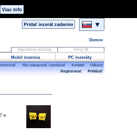
Viac info
▼
Pridať inzerát zadarmo
Domov
Internetové obchody
Firmy SK
Mobil inzercia
PC inzeráty
inzerovať
Ako nakupovať / predávať
Kontakt
Odkazy
Registrovať
Prihlásiť
7 a