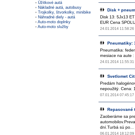
Úžitkové autá
Nákladné autá, autobusy
Disk + pneum
Trojkolky, štvorkolky, minibike
Disk 13: 5Jx13 E
Náhradné diely - autá
Auto-moto doplnky
EUR Cena SPOLU: 
Auto-moto služby
24.01.2014 11:58:26
Pneumatiky: 
Pneumatika: federá
mesiace na aute : 
24.01.2014 11:55:31
Svetlomet Ci
Predám halogénový
nepoužitý. Cena: 
07.01.2014 07:45:17
Repasované tu
Zaoberáme sa pre
automobilov.Prev
dní.Turbá sú po...
06.01.2014 18:12:09