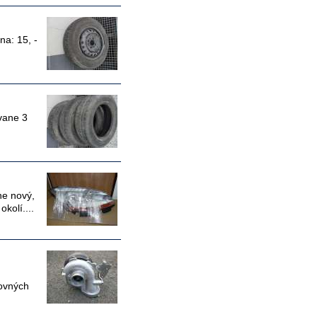
a: 15, -
ivane 3
ne nový,
kolí....
ovných