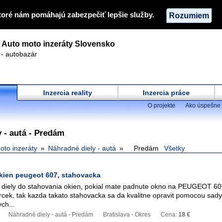
toré nám pomáhajú zabezpečiť lepšie služby.
Rozumiem
Auto moto inzeráty Slovensko
 - autobazár
Inzercia reality
Inzercia práce
O projekte
Ako úspešne 
 - autá - Predám
oto inzeráty
Náhradné diely - autá
Predám
Všetky
kien peugeot 607, stahovacka
diely do stahovania okien, pokial mate padnute okno na PEUGEOT 60
cek, tak kazda takato stahovacka sa da kvalitne opravit pomocou sady
ch...
Náhradné diely - autá - Predám
Bratislava - Okres
Cena:
18 €