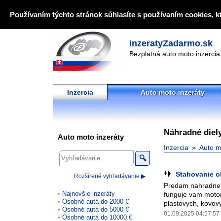
Používaním týchto stránok súhlasíte s používaním cookies, k
InzeratyZadarmo.sk
Bezplatná auto moto inzercia
Inzercia
Auto moto inzeráty
Náhradné diely
Auto moto inzeráty
Inzercia
Auto m
🔍
Stahovanie o
Rozšírené vyhľadávanie ▶
Predam nahradne 
Najnovšie inzeráty
funguje vam motor
Osobné autá do 2000 €
plastovych, kovovy
Osobné autá do 5000 €
01.09.2025 04:57:57
Osobné autá do 10000 €