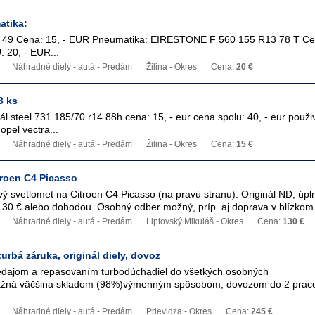
atika:
T 49 Cena: 15, - EUR Pneumatika: EIRESTONE F 560 155 R13 78 T Cen
20, - EUR...
Náhradné diely - autá - Predám
Žilina - Okres
Cena:
20 €
3 ks
l steel 731 185/70 r14 88h cena: 15, - eur cena spolu: 40, - eur použ
opel vectra...
Náhradné diely - autá - Predám
Žilina - Okres
Cena:
15 €
troen C4 Picasso
 svetlomet na Citroen C4 Picasso (na pravú stranu). Originál ND, úpl
130 € alebo dohodou. Osobný odber možný, príp. aj doprava v blízkom o
Náhradné diely - autá - Predám
Liptovský Mikuláš - Okres
Cena:
130 €
rbá záruka, originál diely, dovoz
dajom a repasovaním turbodúchadiel do všetkých osobných
ažná väčšina skladom (98%)výmenným spôsobom, dovozom do 2 prac
Náhradné diely - autá - Predám
Prievidza - Okres
Cena:
245 €