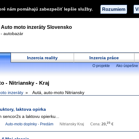
oré nám pomáhajú zabezpečiť lepšie služby.
Rozumiem
V
Auto moto inzeráty Slovensko
 - autobazár
Inzercia reality
Inzercia práce
O projekte
Ako úspešne 
o - Nitriansky - Kraj
oto inzeráty
Autá, auto-moto Nitriansky
uktory, laktova opirka
 sencor2s a laktovu opierku...
25
Auto-moto doplnky - Predám
Nitriansky Kraj
Cena:
20,
€