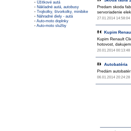
Skoda fabia 1
Úžitkové autá
Predam skoda fabi
Nákladné autá, autobusy
Trojkolky, štvorkolky, minibike
servoriadenie elek
Náhradné diely - autá
27.01.2014 14:58:04
Auto-moto doplnky
Auto-moto služby
Kupim Renaul
Kupim Renault Cli
hotovost, dakujem.
20.01.2014 00:13:48
Autobatéria
Predám autobatér
06.01.2014 20:24:28