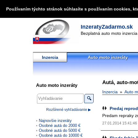
Používaním týchto stránok súhlasíte s používaním cookies, kt
InzeratyZadarmo.sk
Bezplatná auto moto inzercia
Inzercia
Auto moto inzeráty
Autá, auto-mot
Auto moto inzeráty
Inzercia
Auto m
🔍
Predaj reprod
Rozšírené vyhľadávanie ▶
Predam repraky zn
Najnovšie inzeráty
27.01.2014 15:41:46
Osobné autá do 2000 €
Osobné autá do 5000 €
Osobné autá do 10000 €