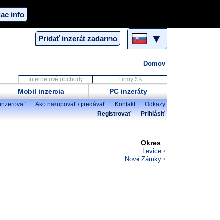
iac info
▼
Pridať inzerát zadarmo
Domov
Internetové obchody
Firmy SK
Mobil inzercia
PC inzeráty
inzerovať
Ako nakupovať / predávať
Kontakt
Odkazy
Registrovať
Prihlásiť
Okres
Levice
Nové Zámky