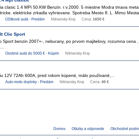
.4 Mpi classic
a clasic 1.4 MPi 50.KW Benzin. r.v.2000. 5 miestne Modra tmava metal
tricke. elektricke zrkadla vyhrievane. Spotreba Mesto 8. L. Mimo Mesta.
Úžitkové autá - Predám
Nitriansky Kraj
Cena:
1650 €
t Clio Sport
o Sport benzin 2007+-, neburany, po prvom majitelovy, rozumna cena , 
..
Osobné autá do 5000 € - Kúpim
Nitriansky Kraj
iu 12V 72Ah 600A, pred rokom kúpené, málo použivané,...
Auto-moto doplnky - Predám
Nitriansky Kraj
Cena:
40 €
Domov
Otázky a odpovede
Obchodné podm