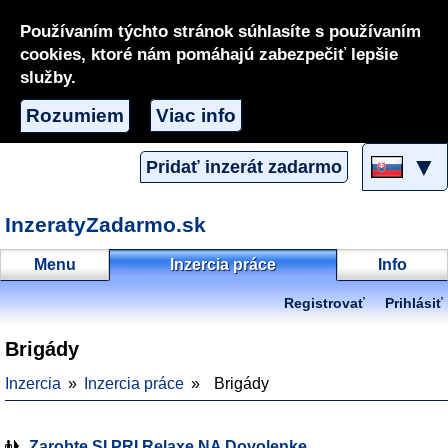
Používaním týchto stránok súhlasíte s používaním
cookies, ktoré nám pomáhajú zabezpečiť lepšie
služby.
Rozumiem
Viac info
▼
Pridať inzerát zadarmo
InzeratyZadarmo.sk
Menu
Inzercia práce
Info
Registrovať
Prihlásiť
Brigády
Inzercia
Inzercia práce
Brigády
Zarobte SI PRI Relaxe NA Dovolenke