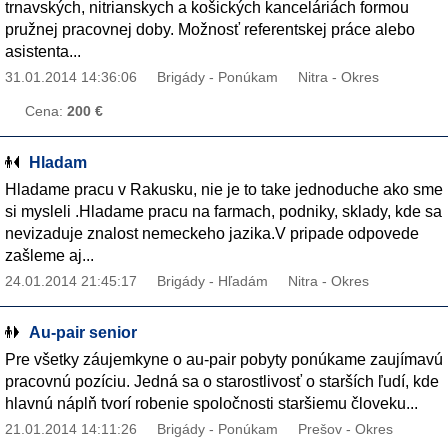
trnavských, nitrianskych a košických kanceláriách formou
pružnej pracovnej doby. Možnosť referentskej práce alebo
asistenta...
31.01.2014 14:36:06
Brigády - Ponúkam
Nitra - Okres
Cena:
200 €
Hladam
Hladame pracu v Rakusku, nie je to take jednoduche ako sme
si mysleli .Hladame pracu na farmach, podniky, sklady, kde sa
nevizaduje znalost nemeckeho jazika.V pripade odpovede
zašleme aj...
24.01.2014 21:45:17
Brigády - Hľadám
Nitra - Okres
Au-pair senior
Pre všetky záujemkyne o au-pair pobyty ponúkame zaujímavú
pracovnú pozíciu. Jedná sa o starostlivosť o starších ľudí, kde
hlavnú náplň tvorí robenie spoločnosti staršiemu človeku...
21.01.2014 14:11:26
Brigády - Ponúkam
Prešov - Okres