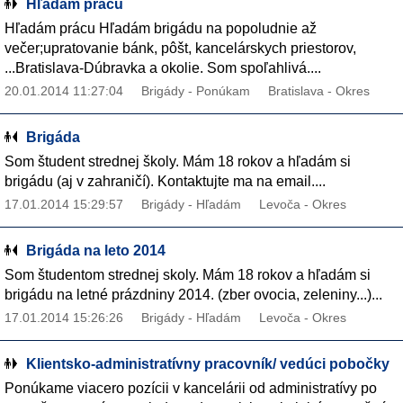
Hľadám prácu
Hľadám prácu Hľadám brigádu na popoludnie až
večer;upratovanie bánk, pôšt, kancelárskych priestorov,
...Bratislava-Dúbravka a okolie. Som spoľahlivá....
20.01.2014 11:27:04
Brigády - Ponúkam
Bratislava - Okres
Brigáda
Som študent strednej školy. Mám 18 rokov a hľadám si
brigádu (aj v zahraničí). Kontaktujte ma na email....
17.01.2014 15:29:57
Brigády - Hľadám
Levoča - Okres
Brigáda na leto 2014
Som študentom strednej skoly. Mám 18 rokov a hľadám si
brigádu na letné prázdniny 2014. (zber ovocia, zeleniny...)...
17.01.2014 15:26:26
Brigády - Hľadám
Levoča - Okres
Klientsko-administratívny pracovník/ vedúci pobočky
Ponúkame viacero pozícii v kancelárii od administratívy po