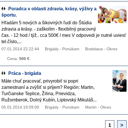
Poradca v oblasti zdravia, krásy, výživy a
športu.
Hľadám 5 nových a šikovných ľudí do Štúdia
zdravia a krásy. - zaškolím - flexibilný pracovný
čas. - 12 hod / týž.. cca 500€ / mes V odpovedi je nutné uviesť
tel.číslo,...
07.01.2014 22:22:44
Brigády - Ponúkam
Bratislava - Okres
Cena:
500 €
Práca - brigáda
Máte chuť pracovať, privyrobiť si popri
zamestnaní a zvýšiť si príjem? Región: Martin,
Turčianske Teplice, Žilina, Prievidza,
Ružomberok, Dolný Kubín, Liptovský Mikuláš...
05.01.2014 19:09:00
Brigády - Ponúkam
Martin - Okres
1
>