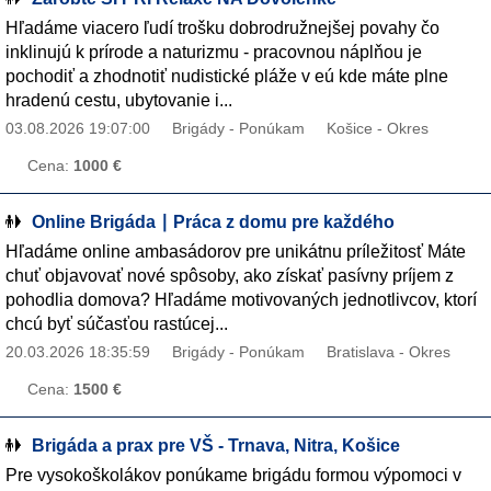
Hľadáme viacero ľudí trošku dobrodružnejšej povahy čo
inklinujú k prírode a naturizmu - pracovnou náplňou je
pochodiť a zhodnotiť nudistické pláže v eú kde máte plne
hradenú cestu, ubytovanie i...
03.08.2026 19:07:00
Brigády - Ponúkam
Košice - Okres
Cena:
1000 €
Online Brigáda ∣ Práca z domu pre každého
Hľadáme online ambasádorov pre unikátnu príležitosť Máte
chuť objavovať nové spôsoby, ako získať pasívny príjem z
pohodlia domova? Hľadáme motivovaných jednotlivcov, ktorí
chcú byť súčasťou rastúcej...
20.03.2026 18:35:59
Brigády - Ponúkam
Bratislava - Okres
Cena:
1500 €
Brigáda a prax pre VŠ - Trnava, Nitra, Košice
Pre vysokoškolákov ponúkame brigádu formou výpomoci v