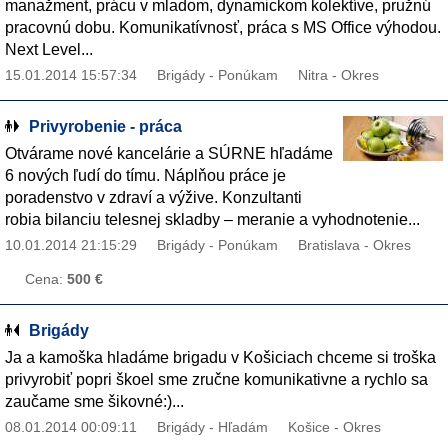
manažment, prácu v mladom, dynamickom kolektíve, pružnú
pracovnú dobu. Komunikatívnosť, práca s MS Office výhodou.
Next Level...
15.01.2014 15:57:34
Brigády - Ponúkam
Nitra - Okres
Privyrobenie - práca
Otvárame nové kancelárie a SÚRNE hľadáme
6 nových ľudí do tímu. Náplňou práce je
poradenstvo v zdraví a výžive. Konzultanti
robia bilanciu telesnej skladby – meranie a vyhodnotenie...
10.01.2014 21:15:29
Brigády - Ponúkam
Bratislava - Okres
Cena:
500 €
Brigády
Ja a kamoška hladáme brigadu v Košiciach chceme si troška
privyrobiť popri škoel sme zručne komunikativne a rychlo sa
zaučame sme šikovné:)...
08.01.2014 00:09:11
Brigády - Hľadám
Košice - Okres