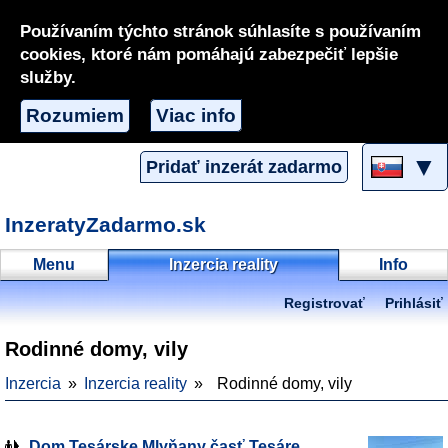
Používaním týchto stránok súhlasíte s používaním
cookies, ktoré nám pomáhajú zabezpečiť lepšie
služby.
Rozumiem
Viac info
▼
Pridať inzerát zadarmo
InzeratyZadarmo.sk
Menu
Inzercia reality
Info
Registrovať
Prihlásiť
Rodinné domy, vily
Inzercia
Inzercia reality
Rodinné domy, vily
Dom Tesárske Mlyňany časť Tesáre