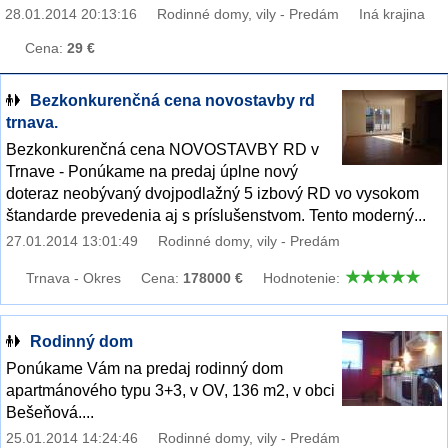
28.01.2014 20:13:16
Rodinné domy, vily - Predám
Iná krajina
Cena:
29 €
Bezkonkurenčná cena novostavby rd
trnava.
Bezkonkurenčná cena NOVOSTAVBY RD v
Trnave - Ponúkame na predaj úplne nový
doteraz neobývaný dvojpodlažný 5 izbový RD vo vysokom
štandarde prevedenia aj s príslušenstvom. Tento moderný...
27.01.2014 13:01:49
Rodinné domy, vily - Predám
Trnava - Okres
Cena:
178000 €
Hodnotenie:
Rodinný dom
Ponúkame Vám na predaj rodinný dom
apartmánového typu 3+3, v OV, 136 m2, v obci
Bešeňová....
25.01.2014 14:24:46
Rodinné domy, vily - Predám