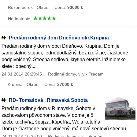
Ružomberok - Okres
Cena:
93000 €
Hodnotenie:
Predám rodinný dom Drieňovo okr.Krupina
Predám rodinný dom v obci Drieňovo, Krupina. Dom je
samostatne stojaci, jednopodlažný, bez izolácie, čiastočne
podpivničený. Strecha sedlová, krytina eternit. Inžinierske
siete : obecný...
24.01.2014 20:29:45
Rodinné domy, vily - Predám
Krupina - Okres
Cena:
27000 €
RD- Tomašová , Rimavská Sobota
Predám rodinný dom v Rimavskej Sobote v
zachovalom pôvodnom stave. V dome je 5
izieb, kuchyňa, špajza, kúpeľňa, Wc a kotolňa.
Dom je čiastočne podpivničený, má novú sedlovú strechu,...
24.01.2014 10:35:00
Rodinné domy, vily - Predám