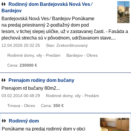
Rodinný dom Bardejovská Nová Ves ∕
Bardejov
Bardejovská Nová Ves ∕ Bardejov Ponúkame
na predaj priestranný 2-podlažný dom pod
lesom, v tichej slepej uličke, už v zastavanej časti. - Fasáda a
plechová strecha sú v pôvodnom, udržiavanom stave,...
12.04.2026 20:32:25
Stav: Zrekonštruovaný
Rodinné domy, vily - Predám
Bardejov - Okres
Cena:
230000 €
Prenajom rodiny dom bučany
Prenajom rd bučany 80m2...
03.02.2014 00:48:29
Rodinné domy, vily - Predám
Trnava - Okres
Cena:
350 €
Rodinný dom
Ponúkame na predaj rodinný dom v obci