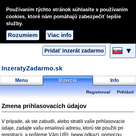
Používaním týchto stránok súhlasíte s používaním
cookies, ktoré nám pomáhajú zabezpečiť lepšie
služby.
Rozumiem
Viac info
▼
Pridať inzerát zadarmo
InzeratyZadarmo.sk
Menu
Inzercia
Info
Registrovať
Prihlásiť
Zmena prihlasovacích údajov
V prípade, ak ste zabudli, alebo stratili vaše prihlasovacie
údaje, zadajte vašu emailovú adresu, ktorú ste použili pri
registracii, a pošleme Vám URL (www odkaz), pomocou