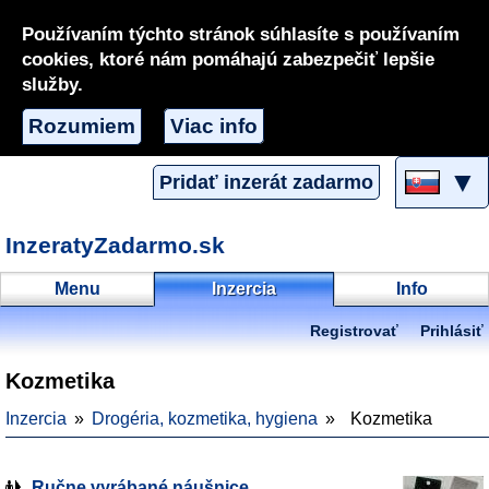
Používaním týchto stránok súhlasíte s používaním
cookies, ktoré nám pomáhajú zabezpečiť lepšie
služby.
Rozumiem
Viac info
▼
Pridať inzerát zadarmo
InzeratyZadarmo.sk
Menu
Inzercia
Info
Registrovať
Prihlásiť
Kozmetika
Inzercia
Drogéria, kozmetika, hygiena
Kozmetika
Ručne vyrábané náušnice