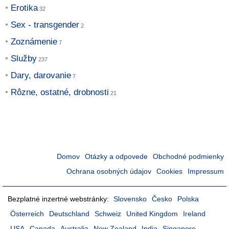
Erotika
Sex - transgender
Zoznámenie
Služby
Dary, darovanie
Rôzne, ostatné, drobnosti
Domov
Otázky a odpovede
Obchodné podmienky
Ochrana osobných údajov
Cookies
Impressum
Bezplatné inzertné webstránky:
Slovensko
Česko
Polska
Österreich
Deutschland
Schweiz
United Kingdom
Ireland
USA
Canada
Australia
New Zealand
India
Singapore