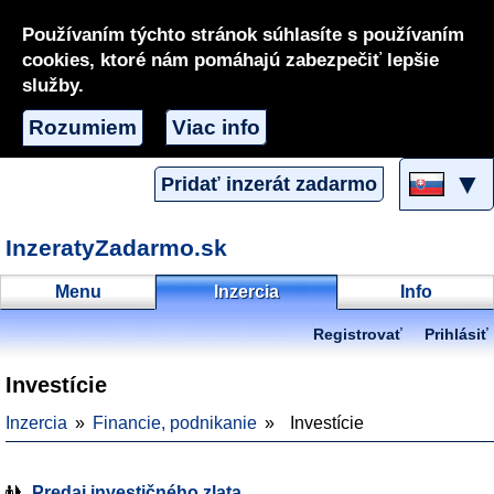
Používaním týchto stránok súhlasíte s používaním
cookies, ktoré nám pomáhajú zabezpečiť lepšie
služby.
Rozumiem
Viac info
▼
Pridať inzerát zadarmo
InzeratyZadarmo.sk
Menu
Inzercia
Info
Registrovať
Prihlásiť
Investície
Inzercia
Financie, podnikanie
Investície
Predaj investičného zlata