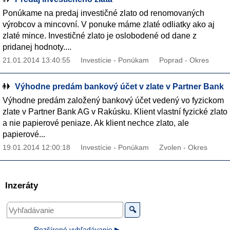
Ponúkame na predaj investičné zlato od renomovaných
výrobcov a mincovní. V ponuke máme zlaté odliatky ako aj
zlaté mince. Investičné zlato je oslobodené od dane z
pridanej hodnoty....
21.01.2014 13:40:55
Investície - Ponúkam
Poprad - Okres
Výhodne predám bankový účet v zlate v Partner Bank
Výhodne predám založený bankový účet vedený vo fyzickom
zlate v Partner Bank AG v Rakúsku. Klient vlastní fyzické zlato
a nie papierové peniaze. Ak klient nechce zlato, ale
papierové...
19.01.2014 12:00:18
Investície - Ponúkam
Zvolen - Okres
Inzeráty
🔍
Rozšírené vyhľadávanie ▶