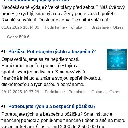
Neočekávané výdaje? Velké plány před sebou? Náš úvěrový
proces je rychlý, snadný a navržený podle vašich potřeb. ️
Rychlé schválení ️ Dostupné ceny ️ Flexibilní splácení...
01.02.2026 10:44:06
Podnikanie - Ponúkam
Bratislava - Okres
Cena:
500 €
Pôžičku Potrebujete rýchlu a bezpečnú?
Ospravedlňujeme sa za nepríjemnosti.
Ponúkame finančnú pomoc čestným a
spoľahlivým jednotlivcom. Sme nezávislá
finančná inštitúcia, známa svojou spoľahlivosťou,
diskrétnosťou a rýchlosťou a pomáhame...
29.12.2025 10:37:29
Podnikanie - Ponúkam
Galanta - Okres
Potrebujete rýchlu a bezpečnú pôžičku?
Potrebujete rýchlu a bezpečnú pôžičku? Sme inštitúcie
finančnej pomoci a ponúkame finančné riešenia šité na mieru
vašim potrebám. Čiastka: od 2000 do 2 500 000 eu