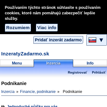
Používaním týchto stránok súhlasíte s používaním
cookies, ktoré nám pomáhajú zabezpečiť lepšie
služby.
Rozumiem
Viac info
▼
Pridať inzerát zadarmo
InzeratyZadarmo.sk
Menu
Inzercia
Info
Registrovať
Prihlásiť
Podnikanie
Inzercia
Financie, podnikanie
Podnikanie
Jednoduché půjčky pro vás