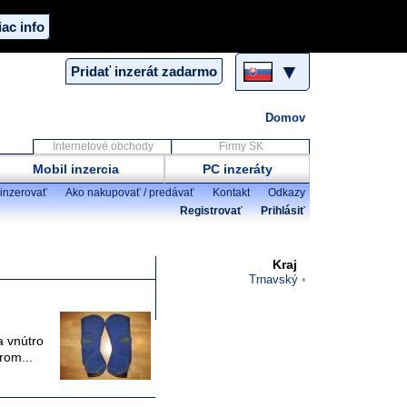
iac info
▼
Pridať inzerát zadarmo
Domov
Internetové obchody
Firmy SK
Mobil inzercia
PC inzeráty
inzerovať
Ako nakupovať / predávať
Kontakt
Odkazy
Registrovať
Prihlásiť
Kraj
Trnavský
a vnútro
rom...