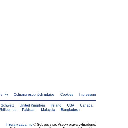
ienky
Ochrana osobných údajov
Cookies
Impressum
Schweiz
United Kingdom
Ireland
USA
Canada
Philippines
Pakistan
Malaysia
Bangladesh
Inzeráty zadarmo
© Gobyus s.r.o. Všetky práva vyhradené.