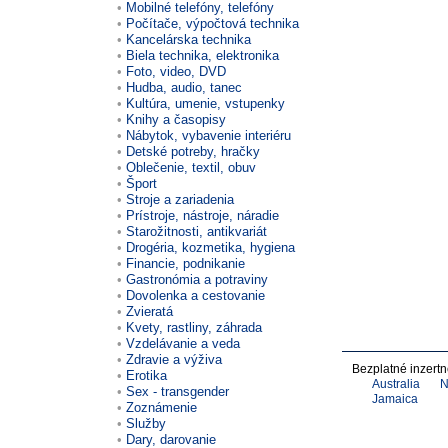
Mobilné telefóny, telefóny
Počítače, výpočtová technika
Kancelárska technika
Biela technika, elektronika
Foto, video, DVD
Hudba, audio, tanec
Kultúra, umenie, vstupenky
Knihy a časopisy
Nábytok, vybavenie interiéru
Detské potreby, hračky
Oblečenie, textil, obuv
Šport
Stroje a zariadenia
Prístroje, nástroje, náradie
Starožitnosti, antikvariát
Drogéria, kozmetika, hygiena
Financie, podnikanie
Gastronómia a potraviny
Dovolenka a cestovanie
Zvieratá
Kvety, rastliny, záhrada
Vzdelávanie a veda
Zdravie a výživa
Bezplatné inzert
Erotika
Australia
N
Sex - transgender
Jamaica
Zoznámenie
Služby
Dary, darovanie