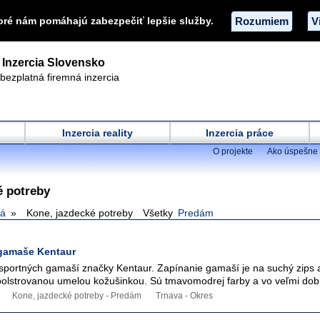
oré nám pomáhajú zabezpečiť lepšie služby.
Rozumiem
V
Inzercia Slovensko
bezplatná firemná inzercia
Inzercia reality
Inzercia práce
O projekte
Ako úspešne 
é potreby
tá
Kone, jazdecké potreby
Všetky
Predám
gamaše Kentaur
portných gamaší značky Kentaur. Zapínanie gamaší je na suchý zips 
olstrovanou umelou kožušinkou. Sú tmavomodrej farby a vo veľmi dob
Kone, jazdecké potreby - Predám
Trnava - Okres