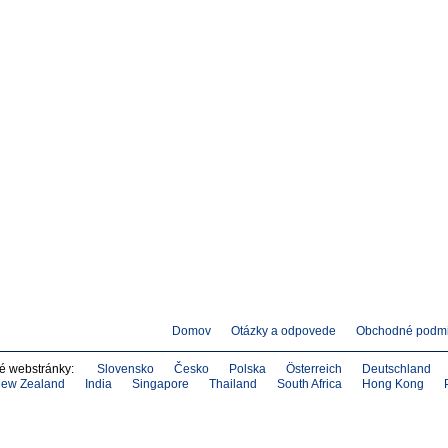
Domov
Otázky a odpovede
Obchodné podm
né webstránky:
Slovensko
Česko
Polska
Österreich
Deutschland
ew Zealand
India
Singapore
Thailand
South Africa
Hong Kong