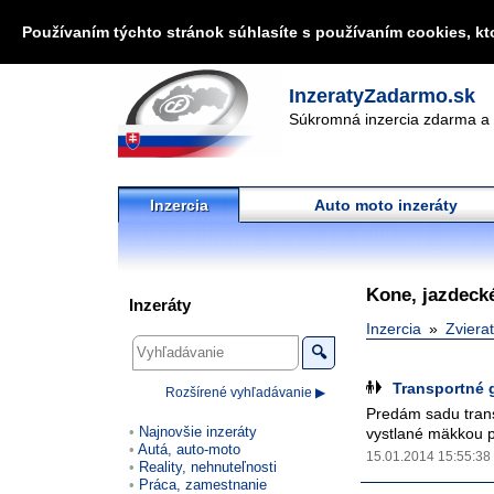
Používaním týchto stránok súhlasíte s používaním cookies, kt
InzeratyZadarmo.sk
Súkromná inzercia zdarma a 
Inzercia
Auto moto inzeráty
Kone, jazdeck
Inzeráty
Inzercia
Zviera
🔍
Transportné 
Rozšírené vyhľadávanie ▶
Predám sadu trans
Najnovšie inzeráty
vystlané mäkkou p
Autá, auto-moto
15.01.2014 15:55:38
Reality, nehnuteľnosti
Práca, zamestnanie