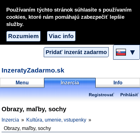
Používaním týchto stránok súhlasíte s používaním
cookies, ktoré nám pomáhajú zabezpečiť lepšie
služby.
Rozumiem
Viac info
▼
Pridať inzerát zadarmo
InzeratyZadarmo.sk
Menu
Inzercia
Info
Registrovať
Prihlásiť
Obrazy, maľby, sochy
Inzercia
Kultúra, umenie, vstupenky
Obrazy, maľby, sochy