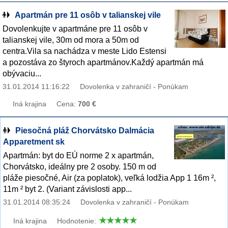
Apartmán pre 11 osôb v talianskej vile
Dovolenkujte v apartmáne pre 11 osôb v
talianskej vile, 30m od mora a 50m od
centra.Vila sa nachádza v meste Lido Estensi
a pozostáva zo štyroch apartmánov.Každý apartmán má
obývaciu...
31.01.2014 11:16:22
Dovolenka v zahraničí - Ponúkam
Iná krajina
Cena:
700 €
Piesočná pláž Chorvátsko Dalmácia
Apparetment sk
Apartmán: byt do EÚ norme 2 x apartmán,
Chorvátsko, ideálny pre 2 osoby. 150 m od
pláže piesočné, Air (za poplatok), veľká lodžia App 1 16m ²,
11m ² byt 2. (Variant závislosti app...
31.01.2014 08:35:24
Dovolenka v zahraničí - Ponúkam
Iná krajina
Hodnotenie: