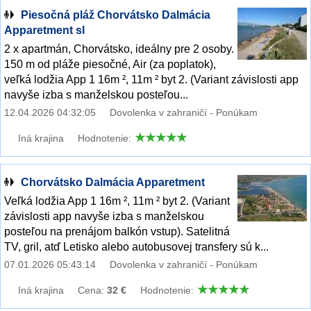
Piesočná pláž Chorvátsko Dalmácia
Apparetment sl
2 x apartmán, Chorvátsko, ideálny pre 2 osoby.
150 m od pláže piesočné, Air (za poplatok),
veľká lodžia App 1 16m ², 11m ² byt 2. (Variant závislosti app
navyše izba s manželskou posteľou...
12.04.2026 04:32:05
Dovolenka v zahraničí - Ponúkam
Iná krajina
Hodnotenie:
Chorvátsko Dalmácia Apparetment
Veľká lodžia App 1 16m ², 11m ² byt 2. (Variant
závislosti app navyše izba s manželskou
posteľou na prenájom balkón vstup). Satelitná
TV, gril, atď Letisko alebo autobusovej transfery sú k...
07.01.2026 05:43:14
Dovolenka v zahraničí - Ponúkam
Iná krajina
Cena:
32 €
Hodnotenie: