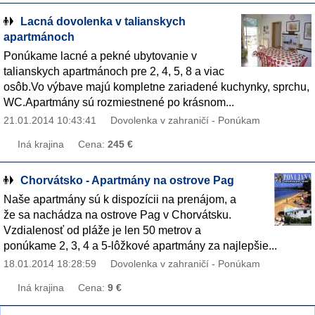
Lacná dovolenka v talianskych
apartmánoch
Ponúkame lacné a pekné ubytovanie v
talianskych apartmánoch pre 2, 4, 5, 8 a viac
osôb.Vo výbave majú kompletne zariadené kuchynky, sprchu,
WC.Apartmány sú rozmiestnené po krásnom...
21.01.2014 10:43:41
Dovolenka v zahraničí - Ponúkam
Iná krajina
Cena:
245 €
Chorvátsko - Apartmány na ostrove Pag
Naše apartmány sú k dispozícii na prenájom, a
že sa nachádza na ostrove Pag v Chorvátsku.
Vzdialenosť od pláže je len 50 metrov a
ponúkame 2, 3, 4 a 5-lôžkové apartmány za najlepšie...
18.01.2014 18:28:59
Dovolenka v zahraničí - Ponúkam
Iná krajina
Cena:
9 €