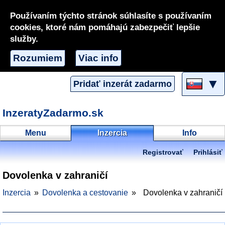
Používaním týchto stránok súhlasíte s používaním
cookies, ktoré nám pomáhajú zabezpečiť lepšie
služby.
Rozumiem
Viac info
▼
Pridať inzerát zadarmo
InzeratyZadarmo.sk
Menu
Inzercia
Info
Registrovať
Prihlásiť
Dovolenka v zahraničí
Inzercia
Dovolenka a cestovanie
Dovolenka v zahraničí