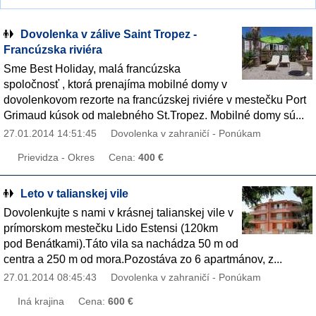
Dovolenka v zálive Saint Tropez -
Francúzska riviéra
Sme Best Holiday, malá francúzska
spoločnosť , ktorá prenajíma mobilné domy v
dovolenkovom rezorte na francúzskej riviére v mestečku Port
Grimaud kúsok od malebného St.Tropez. Mobilné domy sú...
27.01.2014 14:51:45
Dovolenka v zahraničí - Ponúkam
Prievidza - Okres
Cena:
400 €
Leto v talianskej vile
Dovolenkujte s nami v krásnej talianskej vile v
prímorskom mestečku Lido Estensi (120km
pod Benátkami).Táto vila sa nachádza 50 m od
centra a 250 m od mora.Pozostáva zo 6 apartmánov, z...
27.01.2014 08:45:43
Dovolenka v zahraničí - Ponúkam
Iná krajina
Cena:
600 €