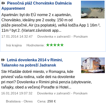
Piesočná pláž Chorvátsko Dalmácia
Apparetment
Apartmán: byt do EÚ norme 2 x apartmán,
Chorvátsko, ideálny pre 2 osoby. 150 m od
pláže piesočné, Air (za poplatok), veľká lodžia App 1 16m ²,
11m ² byt 2. (Variant závislosti app...
17.01.2014 14:32:47
Dovolenka v zahraničí - Ponúkam
Iná krajina
Hodnotenie:
Letná dovolenka 2014 v Rimini,
Taliansko na pobreží Jadransk
Ste Hľadáte dobré miesto, v Romagna, kde
priviesť vaša rodina, vaše deti na dovolenke
pri mori? Dovolenka v Rimini plná penzia (ubytovanie,
raňajky, obed a večera) Poraďte si Hotel...
16.01.2014 19:07:32
Dovolenka v zahraničí - Ponúkam
Bratislava - Okres
Cena:
250 €