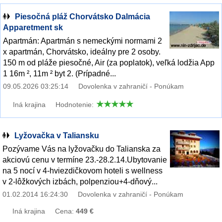
Piesočná pláž Chorvátsko Dalmácia
Apparetment sk
Apartmán: Apartmán s nemeckými normami 2
x apartmán, Chorvátsko, ideálny pre 2 osoby.
150 m od pláže piesočné, Air (za poplatok), veľká lodžia App
1 16m ², 11m ² byt 2. (Prípadné...
09.05.2026 03:25:14
Dovolenka v zahraničí - Ponúkam
Iná krajina
Hodnotenie:
Lyžovačka v Taliansku
Pozývame Vás na lyžovačku do Talianska za
akciovú cenu v termíne 23.-28.2.14.Ubytovanie
na 5 nocí v 4-hviezdičkovom hoteli s wellness
v 2-lôžkových izbách, polpenziou+4-dňový...
01.02.2014 16:24:30
Dovolenka v zahraničí - Ponúkam
Iná krajina
Cena:
449 €