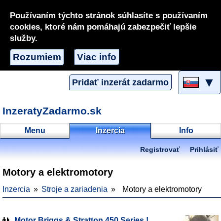
Používaním týchto stránok súhlasíte s používaním
cookies, ktoré nám pomáhajú zabezpečiť lepšie
služby.
Rozumiem
Viac info
▼
Pridať inzerát zadarmo
InzeratyZadarmo.sk
Menu
Inzercia
Info
Registrovať
Prihlásiť
Motory a elektromotory
Inzercia
Stroje a zariadenia
Motory a elektromotory
Motor Briggs & Stratton 450 Series !