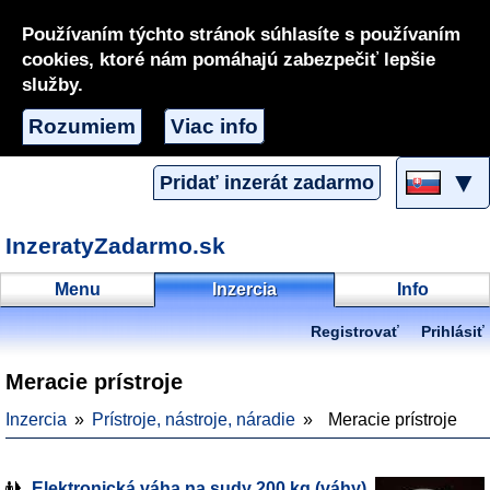
Používaním týchto stránok súhlasíte s používaním
cookies, ktoré nám pomáhajú zabezpečiť lepšie
služby.
Rozumiem
Viac info
▼
Pridať inzerát zadarmo
InzeratyZadarmo.sk
Menu
Inzercia
Info
Registrovať
Prihlásiť
Meracie prístroje
Inzercia
Prístroje, nástroje, náradie
Meracie prístroje
Elektronická váha na sudy 200 kg (váhy)