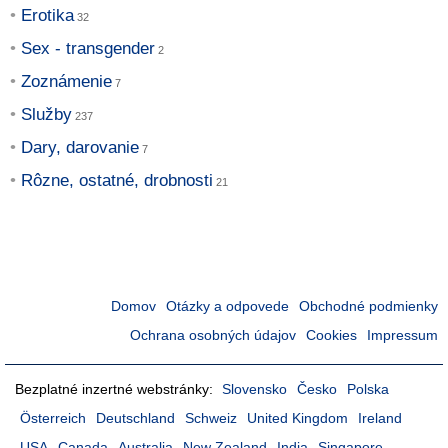
Erotika
Sex - transgender
Zoznámenie
Služby
Dary, darovanie
Rôzne, ostatné, drobnosti
Domov
Otázky a odpovede
Obchodné podmienky
Ochrana osobných údajov
Cookies
Impressum
Bezplatné inzertné webstránky:
Slovensko
Česko
Polska
Österreich
Deutschland
Schweiz
United Kingdom
Ireland
USA
Canada
Australia
New Zealand
India
Singapore