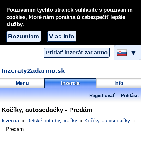
Používaním týchto stránok súhlasíte s používaním
cookies, ktoré nám pomáhajú zabezpečiť lepšie
služby.
Rozumiem
Viac info
▼
Pridať inzerát zadarmo
InzeratyZadarmo.sk
Menu
Inzercia
Info
Registrovať
Prihlásiť
Kočíky, autosedačky - Predám
Inzercia
Detské potreby, hračky
Kočíky, autosedačky
Predám