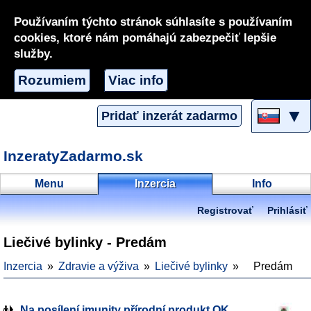
Používaním týchto stránok súhlasíte s používaním
cookies, ktoré nám pomáhajú zabezpečiť lepšie
služby.
Rozumiem
Viac info
▼
Pridať inzerát zadarmo
InzeratyZadarmo.sk
Menu
Inzercia
Info
Registrovať
Prihlásiť
Liečivé bylinky - Predám
Inzercia
Zdravie a výživa
Liečivé bylinky
Predám
Na posílení imunity přírodní produkt OK