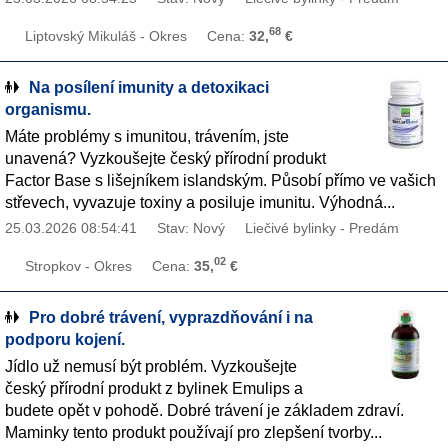
68
Liptovský Mikuláš - Okres
Cena:
32,
€
Na posílení imunity a detoxikaci
organismu.
Máte problémy s imunitou, trávením, jste
unavená? Vyzkoušejte český přírodní produkt
Factor Base s lišejníkem islandským. Působí přímo ve vašich
střevech, vyvazuje toxiny a posiluje imunitu. Výhodná...
25.03.2026 08:54:41
Stav: Nový
Liečivé bylinky - Predám
02
Stropkov - Okres
Cena:
35,
€
Pro dobré trávení, vyprazdňování i na
podporu kojení.
Jídlo už nemusí být problém. Vyzkoušejte
český přírodní produkt z bylinek Emulips a
budete opět v pohodě. Dobré trávení je základem zdraví.
Maminky tento produkt používají pro zlepšení tvorby...