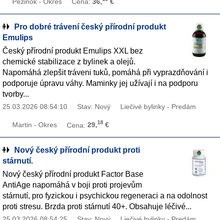
Pezinok - Okres
Cena:
36,
€
Pro dobré trávení český přírodní produkt
Emulips
Český přírodní produkt Emulips XXL bez
chemické stabilizace z bylinek a olejů.
Napomáhá zlepšit tráveni tuků, pomáhá při vyprazdňování i
podporuje úpravu váhy. Maminky jej užívají i na podporu
tvorby...
25.03.2026 08:54:10
Stav: Nový
Liečivé bylinky - Predám
18
Martin - Okres
Cena:
29,
€
Nový český přírodní produkt proti
stárnutí.
Nový český přírodní produkt Factor Base
AntiAge napomáhá v boji proti projevům
stárnutí, pro fyzickou i psychickou regeneraci a na odolnost
proti stresu. Brzda proti stárnutí 40+. Obsahuje léčivé...
25.03.2026 08:54:25
Stav: Nový
Liečivé bylinky - Predám