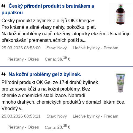
Český přírodní produkt s brutnákem a
pupalkou.
Český produkt z bylinek a olejů OK Omega+.
Pro krásné a silné vlasy nehty, pokožku, pleť.
Na kožní problémy např. ekzémy, atopický ekzém. Usnadňuje
překonávání premenstruačních potíží a...
25.03.2026 08:53:00
Stav: Nový
Liečivé bylinky - Predám
19
Piešťany - Okres
Cena:
36,
€
Na kožní problémy gel z bylinek.
Přírodní produkt OK Gel ze 17-ti druhů bylinek
pro zdravou kůži a na kožní problémy. Bez
chemie a chemické stabilizace. Nahradí
mnoho drahých, chemických produktů v domácí lékárničce.
Vhodný v...
25.03.2026 08:53:11
Stav: Nový
Liečivé bylinky - Predám
35
Piešťany - Okres
Cena:
23,
€