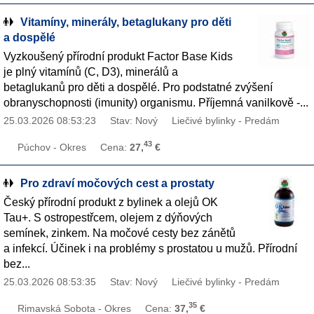
Vitamíny, minerály, betaglukany pro děti
a dospělé
Vyzkoušený přírodní produkt Factor Base Kids
je plný vitamínů (C, D3), minerálů a
betaglukanů pro děti a dospělé. Pro podstatné zvýšení
obranyschopnosti (imunity) organismu. Příjemná vanilkově -...
25.03.2026 08:53:23
Stav: Nový
Liečivé bylinky - Predám
43
Púchov - Okres
Cena:
27,
€
Pro zdraví močových cest a prostaty
Český přírodní produkt z bylinek a olejů OK
Tau+. S ostropestřcem, olejem z dýňových
semínek, zinkem. Na močové cesty bez zánětů
a infekcí. Účinek i na problémy s prostatou u mužů. Přírodní
bez...
25.03.2026 08:53:35
Stav: Nový
Liečivé bylinky - Predám
35
Rimavská Sobota - Okres
Cena:
37,
€