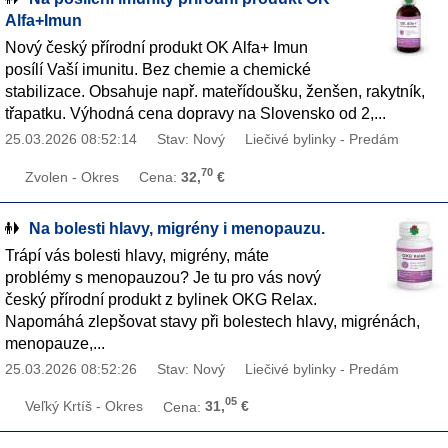
Alfa+Imun
Nový český přírodní produkt OK Alfa+ Imun
posílí Vaší imunitu. Bez chemie a chemické
stabilizace. Obsahuje např. mateřídoušku, ženšen, rakytník,
třapatku. Výhodná cena dopravy na Slovensko od 2,...
25.03.2026 08:52:14
Stav: Nový
Liečivé bylinky - Predám
70
Zvolen - Okres
Cena:
32,
€
Na bolesti hlavy, migrény i menopauzu.
Trápí vás bolesti hlavy, migrény, máte
problémy s menopauzou? Je tu pro vás nový
český přírodní produkt z bylinek OKG Relax.
Napomáhá zlepšovat stavy při bolestech hlavy, migrénách,
menopauze,...
25.03.2026 08:52:26
Stav: Nový
Liečivé bylinky - Predám
05
Veľký Krtíš - Okres
Cena:
31,
€