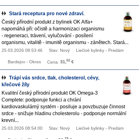
Stará receptura pro nové zdraví.
Český přírodní produkt z bylinek OK Alfa+
napomáhá při: očistě a harmonizaci organismu
- regeneraci, trávení, vylučování - posílení
organismu, vitalitě - imunitě organismu - zánětech. Stará...
25.03.2026 08:53:46
Stav: Nový
Liečivé bylinky - Predám
52
Bardejov - Okres
Cena:
31,
€
Trápí vás srdce, tlak, cholesterol, cévy,
křečové žíly
Kvalitní český přírodní produkt OK Omega-3
Complete: podporuje funkci a chrání
kardiovaskulárný systém - posiluje a povzbuzuje činnost
srdce - snižuje hladinu cholesterolu - podporuje normální
krevní...
25.03.2026 08:54:00
Stav: Nový
Liečivé bylinky - Predám
19