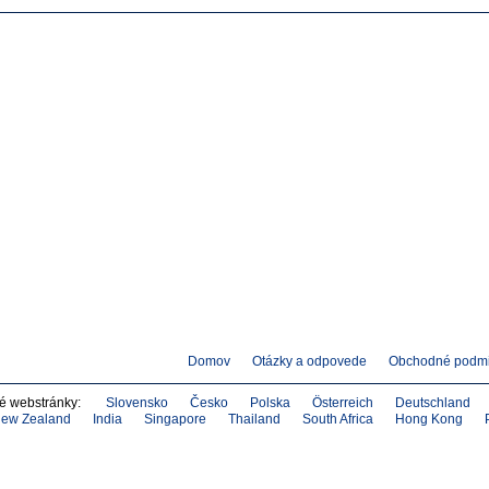
Domov
Otázky a odpovede
Obchodné podm
né webstránky:
Slovensko
Česko
Polska
Österreich
Deutschland
ew Zealand
India
Singapore
Thailand
South Africa
Hong Kong