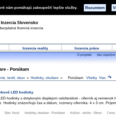
oré nám pomáhajú zabezpečiť lepšie služby.
Rozumiem
V
Inzercia Slovensko
bezplatná firemná inzercia
Inzercia reality
Inzercia práce
O projekte
Ako úspešne 
iare - Ponúkam
↷
ie, textil, obuv
Hodinky, okuliare
Ponúkam
Všetky
Viac
tykové LED hodinky
LED hodinky s dotykovým displejom celofarebné - ciferník aj remienok 
be. Hodinky znázorňujú čas a dátum, rozmery ciferníka: 4 x 3 cm. Príje
Stav: Nový
Hodinky, okuliare - Ponúkam
Košice - okolie - Okres
Cena