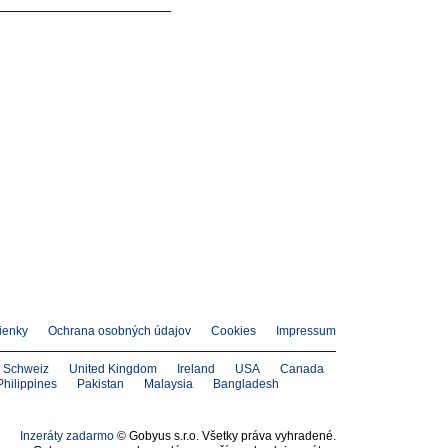
ienky
Ochrana osobných údajov
Cookies
Impressum
Schweiz
United Kingdom
Ireland
USA
Canada
Philippines
Pakistan
Malaysia
Bangladesh
Inzeráty zadarmo
© Gobyus s.r.o. Všetky práva vyhradené.