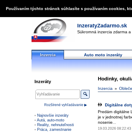
Používaním týchto stránok súhlasíte s používaním cookies, kt
InzeratyZadarmo.sk
Súkromná inzercia zdarma a 
Inzercia
Auto moto inzeráty
Hodinky, okul
Inzeráty
Inzercia
Oblečen
🔍
Digitálne do
Rozšírené vyhľadávanie ▶
Predám digitálne 
Najnovšie inzeráty
je v jednotnej far
Autá, auto-moto
nosenie...
Reality, nehnuteľnosti
19.03.2026 08:22:43
Práca, zamestnanie