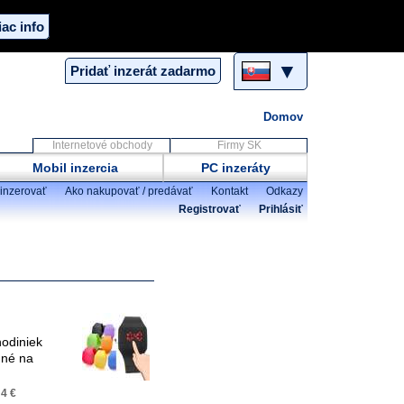
iac info
▼
Pridať inzerát zadarmo
Domov
Internetové obchody
Firmy SK
Mobil inzercia
PC inzeráty
inzerovať
Ako nakupovať / predávať
Kontakt
Odkazy
Registrovať
Prihlásiť
hodiniek
mné na
:
4 €