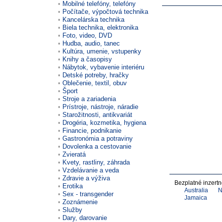
Mobilné telefóny, telefóny
Počítače, výpočtová technika
Kancelárska technika
Biela technika, elektronika
Foto, video, DVD
Hudba, audio, tanec
Kultúra, umenie, vstupenky
Knihy a časopisy
Nábytok, vybavenie interiéru
Detské potreby, hračky
Oblečenie, textil, obuv
Šport
Stroje a zariadenia
Prístroje, nástroje, náradie
Starožitnosti, antikvariát
Drogéria, kozmetika, hygiena
Financie, podnikanie
Gastronómia a potraviny
Dovolenka a cestovanie
Zvieratá
Kvety, rastliny, záhrada
Vzdelávanie a veda
Zdravie a výživa
Bezplatné inzert
Erotika
Australia
N
Sex - transgender
Jamaica
Zoznámenie
Služby
Dary, darovanie