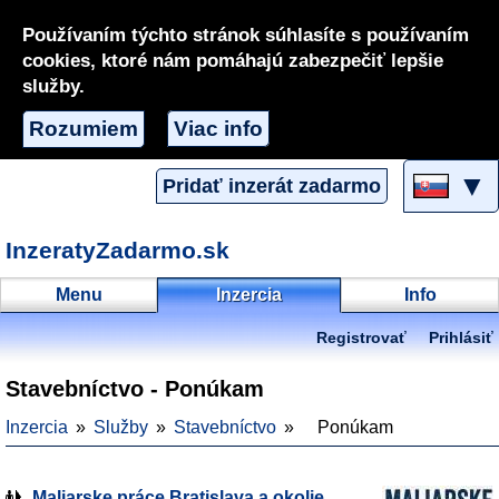
Používaním týchto stránok súhlasíte s používaním
cookies, ktoré nám pomáhajú zabezpečiť lepšie
služby.
Rozumiem
Viac info
▼
Pridať inzerát zadarmo
InzeratyZadarmo.sk
Menu
Inzercia
Info
Registrovať
Prihlásiť
Stavebníctvo - Ponúkam
Inzercia
Služby
Stavebníctvo
Ponúkam
Maliarske práce Bratislava a okolie