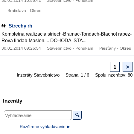
30.01.2014 10:55:42
Stavebníctvo - Ponúkam
Bratislava - Okres
Strechy rh
Kompletna realizacia striech-Bramac-Tondach-Blachot rapez-
Rova lindab-Maslen.... DOHODA ISTA....
30.01.2014 09:26:54
Stavebníctvo - Ponúkam
Piešťany - Okres
1
>
Inzeráty Stavebníctvo
Strana: 1 / 6
Spolu inzerátov: 80
Inzeráty
🔍
Rozšírené vyhľadávanie ▶