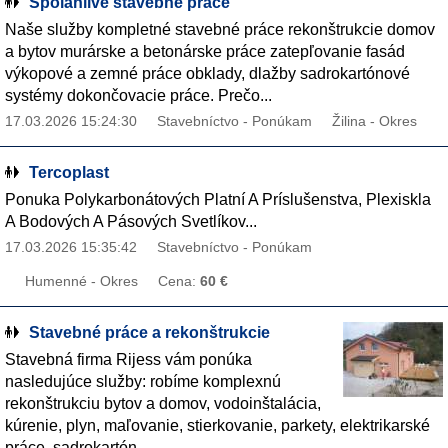
Spolahlive stavebne prace
Naše služby kompletné stavebné práce rekonštrukcie domov
a bytov murárske a betonárske práce zatepľovanie fasád
výkopové a zemné práce obklady, dlažby sadrokartónové
systémy dokončovacie práce. Prečo...
17.03.2026 15:24:30
Stavebníctvo - Ponúkam
Žilina - Okres
Tercoplast
Ponuka Polykarbonátových Platní A Príslušenstva, Plexiskla
A Bodových A Pásových Svetlíkov...
17.03.2026 15:35:42
Stavebníctvo - Ponúkam
Humenné - Okres
Cena:
60 €
Stavebné práce a rekonštrukcie
Stavebná firma Rijess vám ponúka
nasledujúce služby: robíme komplexnú
rekonštrukciu bytov a domov, vodoinštalácia,
kúrenie, plyn, maľovanie, stierkovanie, parkety, elektrikarské
práce, sadrokartón,...