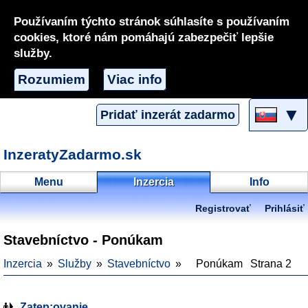
Používaním týchto stránok súhlasíte s používaním
cookies, ktoré nám pomáhajú zabezpečiť lepšie
služby.
Rozumiem
Viac info
▼
Pridať inzerát zadarmo
InzeratyZadarmo.sk
Menu
Inzercia
Info
Registrovať
Prihlásiť
Stavebníctvo - Ponúkam
Inzercia
Služby
Stavebníctvo
Ponúkam
Strana 2
Zatep;ovanie