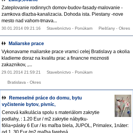
Zateplovanie rodinnych domov-budov-fasady-malovanie -
zamkova dlazba-kanalizacia. Dohoda ista. Piestany -nove
mesto nad vahom-trnava...
30.01.2014 09:21:16
Stavebníctvo - Ponúkam
Piešťany - Okres
Maliarske prace
Vykonavame maliarske prace vramci celej Bratislavy a okolia
kladieme doraz na kvalitu prac a financne moznosti
zakaznikov, ,...
29.01.2014 21:59:21
Stavebníctvo - Ponúkam
Bratislava - Okres
Remeselné práce do domu, bytu
vyčistenie bytov, pivníc,
Cenová kalkulácia spolu s materiálom zakrytie
podlahy, : 1.20 Eur / m2 zakrytie nábytku-
fólia+pásky 6 Eur / ks maľba biela, JUPOL, Primalex, 1náter:
od 1, 30 Eur /m2 maľba farebná,...