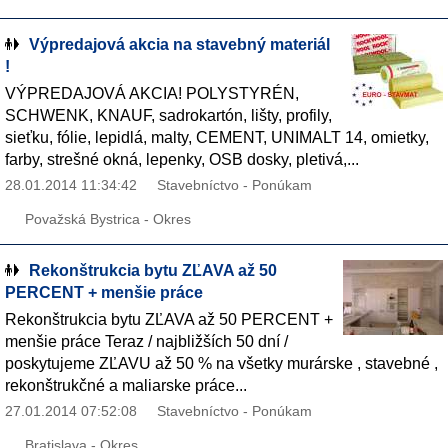
Výpredajová akcia na stavebný materiál
!
VÝPREDAJOVÁ AKCIA! POLYSTYRÉN,
SCHWENK, KNAUF, sadrokartón, lišty, profily,
sieťku, fólie, lepidlá, malty, CEMENT, UNIMALT 14, omietky,
farby, strešné okná, lepenky, OSB dosky, pletivá,...
28.01.2014 11:34:42
Stavebníctvo - Ponúkam
Považská Bystrica - Okres
Rekonštrukcia bytu ZĽAVA až 50
PERCENT + menšie práce
Rekonštrukcia bytu ZĽAVA až 50 PERCENT +
menšie práce Teraz / najbližších 50 dní /
poskytujeme ZĽAVU až 50 % na všetky murárske , stavebné ,
rekonštrukčné a maliarske práce...
27.01.2014 07:52:08
Stavebníctvo - Ponúkam
Bratislava - Okres