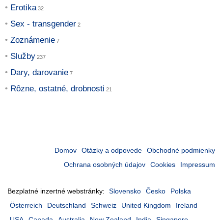
Erotika
Sex - transgender
Zoznámenie
Služby
Dary, darovanie
Rôzne, ostatné, drobnosti
Domov
Otázky a odpovede
Obchodné podmienky
Ochrana osobných údajov
Cookies
Impressum
Bezplatné inzertné webstránky:
Slovensko
Česko
Polska
Österreich
Deutschland
Schweiz
United Kingdom
Ireland
USA
Canada
Australia
New Zealand
India
Singapore