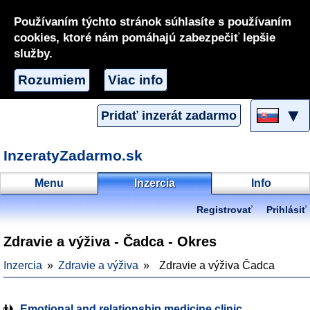
Používaním týchto stránok súhlasíte s používaním
cookies, ktoré nám pomáhajú zabezpečiť lepšie
služby.
Rozumiem
Viac info
▼
Pridať inzerát zadarmo
InzeratyZadarmo.sk
Menu
Inzercia
Info
Registrovať
Prihlásiť
Zdravie a výživa - Čadca - Okres
Inzercia
Zdravie a výživa
Zdravie a výživa Čadca
Emotional and relationship medicine clinic.