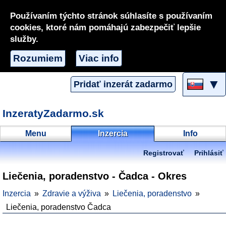
Používaním týchto stránok súhlasíte s používaním
cookies, ktoré nám pomáhajú zabezpečiť lepšie
služby.
Rozumiem
Viac info
▼
Pridať inzerát zadarmo
InzeratyZadarmo.sk
Menu
Inzercia
Info
Registrovať
Prihlásiť
Liečenia, poradenstvo - Čadca - Okres
Inzercia
Zdravie a výživa
Liečenia, poradenstvo
Liečenia, poradenstvo Čadca