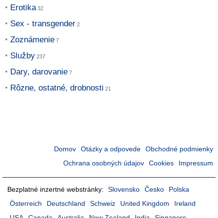
Erotika
Sex - transgender
Zoznámenie
Služby
Dary, darovanie
Rôzne, ostatné, drobnosti
Domov
Otázky a odpovede
Obchodné podmienky
Ochrana osobných údajov
Cookies
Impressum
Bezplatné inzertné webstránky:
Slovensko
Česko
Polska
Österreich
Deutschland
Schweiz
United Kingdom
Ireland
USA
Canada
Australia
New Zealand
India
Singapore