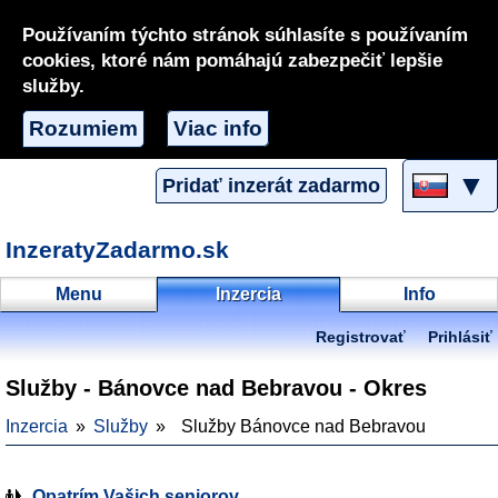
Používaním týchto stránok súhlasíte s používaním
cookies, ktoré nám pomáhajú zabezpečiť lepšie
služby.
Rozumiem
Viac info
▼
Pridať inzerát zadarmo
InzeratyZadarmo.sk
Menu
Inzercia
Info
Registrovať
Prihlásiť
Služby - Bánovce nad Bebravou - Okres
Inzercia
Služby
Služby Bánovce nad Bebravou
Opatrím Vašich seniorov