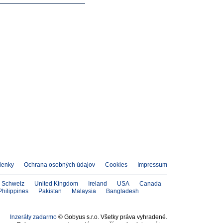
ienky
Ochrana osobných údajov
Cookies
Impressum
Schweiz
United Kingdom
Ireland
USA
Canada
Philippines
Pakistan
Malaysia
Bangladesh
Inzeráty zadarmo
© Gobyus s.r.o. Všetky práva vyhradené.