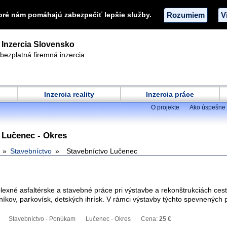
oré nám pomáhajú zabezpečiť lepšie služby.
Rozumiem
V
Inzercia Slovensko
bezplatná firemná inzercia
Inzercia reality
Inzercia práce
O projekte
Ako úspešne 
 Lučenec - Okres
Stavebníctvo
Stavebníctvo Lučenec
exné asfaltérske a stavebné práce pri výstavbe a rekonštrukciách ces
níkov, parkovísk, detských ihrísk. V rámci výstavby týchto spevnených 
Stavebníctvo - Ponúkam
Lučenec - Okres
Cena:
25 €