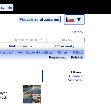
iac info
▼
Pridať inzerát zadarmo
Domov
Internetové obchody
Firmy SK
Mobil inzercia
PC inzeráty
inzerovať
Ako nakupovať / predávať
Kontakt
Odkazy
Registrovať
Prihlásiť
Okres
Lučenec
Žarnovica
tných
plôch