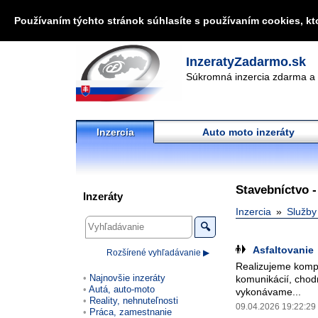
Používaním týchto stránok súhlasíte s používaním cookies, kt
InzeratyZadarmo.sk
Súkromná inzercia zdarma a 
Inzercia
Auto moto inzeráty
Stavebníctvo -
Inzeráty
Inzercia
Služby
🔍
Asfaltovanie
Rozšírené vyhľadávanie ▶
Realizujeme kompl
Najnovšie inzeráty
komunikácií, chod
Autá, auto-moto
vykonávame...
Reality, nehnuteľnosti
09.04.2026 19:22:29
Práca, zamestnanie