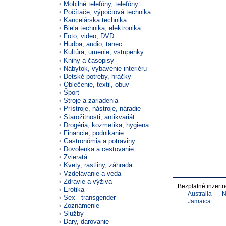
Mobilné telefóny, telefóny
Počítače, výpočtová technika
Kancelárska technika
Biela technika, elektronika
Foto, video, DVD
Hudba, audio, tanec
Kultúra, umenie, vstupenky
Knihy a časopisy
Nábytok, vybavenie interiéru
Detské potreby, hračky
Oblečenie, textil, obuv
Šport
Stroje a zariadenia
Prístroje, nástroje, náradie
Starožitnosti, antikvariát
Drogéria, kozmetika, hygiena
Financie, podnikanie
Gastronómia a potraviny
Dovolenka a cestovanie
Zvieratá
Kvety, rastliny, záhrada
Vzdelávanie a veda
Zdravie a výživa
Bezplatné inzert
Erotika
Australia
N
Sex - transgender
Jamaica
Zoznámenie
Služby
Dary, darovanie