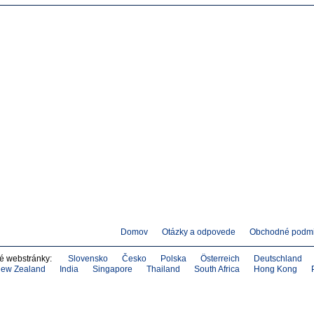
Domov
Otázky a odpovede
Obchodné podm
né webstránky:
Slovensko
Česko
Polska
Österreich
Deutschland
ew Zealand
India
Singapore
Thailand
South Africa
Hong Kong