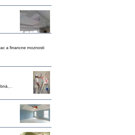
rac a financne moznosti
bná,...