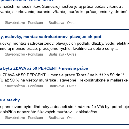
cu našich remeselníkov. Samozrejmosťou je aj práca počas víkendu .
nie, stierkovanie, búranie, vŕtanie, murárske práce, omietky, drobné
Stavebníctvo - Ponúkam
Bratislava - Okres
ky, malovky, montaz sadrokartonov, plavajucich podl
lovky, montaz sadrokartonov, plavajucich podlah, dlazby, vodu, elektri
ime aj mensie prace, pracujeme rychlo, kvalitne za dobre ceny....
Stavebníctvo - Ponúkam
Bratislava - Okres
a bytu ZĽAVA až 50 PERCENT + menšie práce
u ZĽAVA až 50 PERCENT + menšie práce Teraz / najbližších 50 dní /
 až 50 % na všetky murárske , stavebné , rekonštrukčné a maliarske 
Stavebníctvo - Ponúkam
Bratislava - Okres
e a stavby
m panelovom byte dlhé roky a dospeli ste k názoru že Váš byt potrebuje
 obložiť a nepoznáte šikovných murárov – obkladačov...
Stavebníctvo - Ponúkam
Bratislava - Okres