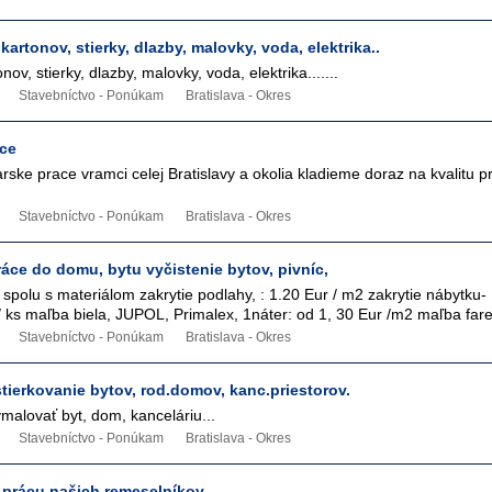
artonov, stierky, dlazby, malovky, voda, elektrika..
v, stierky, dlazby, malovky, voda, elektrika.......
Stavebníctvo - Ponúkam
Bratislava - Okres
ace
ske prace vramci celej Bratislavy a okolia kladieme doraz na kvalitu p
Stavebníctvo - Ponúkam
Bratislava - Okres
áce do domu, bytu vyčistenie bytov, pivníc,
spolu s materiálom zakrytie podlahy, : 1.20 Eur / m2 zakrytie nábytku-
/ ks maľba biela, JUPOL, Primalex, 1náter: od 1, 30 Eur /m2 maľba fare
Stavebníctvo - Ponúkam
Bratislava - Okres
tierkovanie bytov, rod.domov, kanc.priestorov.
malovať byt, dom, kanceláriu...
Stavebníctvo - Ponúkam
Bratislava - Okres
 prácu našich remeselníkov.