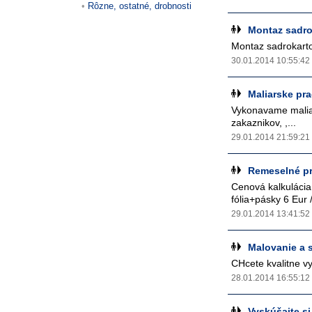
Rôzne, ostatné, drobnosti
Montaz sadrok
Montaz sadrokartono
30.01.2014 10:55:42
Maliarske pr
Vykonavame maliar
zakaznikov, ,...
29.01.2014 21:59:21
Remeselné pr
Cenová kalkulácia 
fólia+pásky 6 Eur 
29.01.2014 13:41:52
Malovanie a s
CHcete kvalitne vy
28.01.2014 16:55:12
Vyskúšajte si