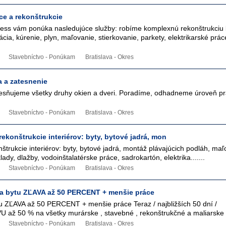
ce a rekonštrukcie
jess vám ponúka nasledujúce služby: robíme komplexnú rekonštrukciu 
cia, kúrenie, plyn, maľovanie, stierkovanie, parkety, elektrikarské prác
Stavebníctvo - Ponúkam
Bratislava - Okres
a a zatesnenie
sňujeme všetky druhy okien a dveri. Poradíme, odhadneme úroveň prác
Stavebníctvo - Ponúkam
Bratislava - Okres
konštrukcie interiérov: byty, bytové jadrá, mon
trukcie interiérov: byty, bytové jadrá, montáž plávajúcich podláh, maľ
lady, dlažby, vodoinštalatérske práce, sadrokartón, elektrika.......
Stavebníctvo - Ponúkam
Bratislava - Okres
a bytu ZĽAVA až 50 PERCENT + menšie práce
u ZĽAVA až 50 PERCENT + menšie práce Teraz / najbližších 50 dní /
 až 50 % na všetky murárske , stavebné , rekonštrukčné a maliarske 
Stavebníctvo - Ponúkam
Bratislava - Okres