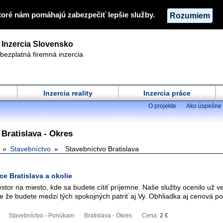
toré nám pomáhajú zabezpečiť lepšie služby.
Rozumiem
Inzercia Slovensko
bezplatná firemná inzercia
Inzercia reality
Inzercia práce
O projekte
Ako úspešne 
 Bratislava - Okres
Stavebníctvo
Stavebníctvo Bratislava
ce Bratislava a okolie
stor na miesto, kde sa budete cítiť príjemne. Naše služby ocenilo už v
e že budete medzi tých spokojných patriť aj Vy. Obhliadka aj cenová p
Stavebníctvo - Ponúkam
Bratislava - Okres
Cena:
2 €