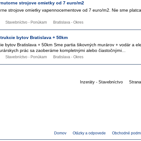
vnutorne strojove omietky od 7 euro/m2
rne strojove omietky vapennocementove od 7 euro/m2. Nie sme platc
Stavebníctvo - Ponúkam
Bratislava - Okres
trukcie bytov Bratislava + 50km
ie bytov Bratislava + 50km Sme partia šikovných murárov + vodár a ele
rárskych prác sa zaoberáme kompletnými alebo čiastočnými...
Stavebníctvo - Ponúkam
Bratislava - Okres
Inzeráty - Stavebníctvo
Strana
Domov
Otázky a odpovede
Obchodné podm