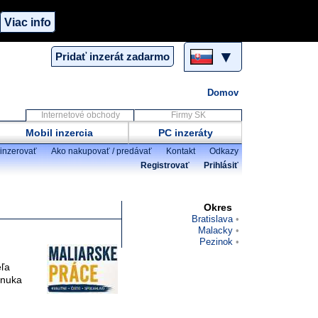
Viac info
▼
Pridať inzerát zadarmo
Domov
Internetové obchody
Firmy SK
Mobil inzercia
PC inzeráty
inzerovať
Ako nakupovať / predávať
Kontakt
Odkazy
Registrovať
Prihlásiť
Okres
Bratislava
Malacky
Pezinok
eľa
onuka