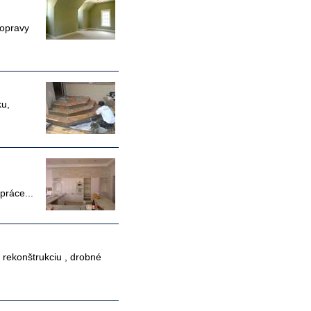
 opravy
ku,
práce...
 rekonštrukciu , drobné