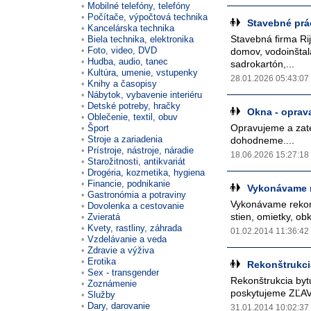
Mobilné telefóny, telefóny
Počítače, výpočtová technika
Stavebné prá
Kancelárska technika
Stavebná firma Ri
Biela technika, elektronika
Foto, video, DVD
domov, vodoinštalá
Hudba, audio, tanec
sadrokartón,...
Kultúra, umenie, vstupenky
28.01.2026 05:43:07
Knihy a časopisy
Nábytok, vybavenie interiéru
Detské potreby, hračky
Okna - oprav
Oblečenie, textil, obuv
Opravujeme a zate
Šport
Stroje a zariadenia
dohodneme....
Prístroje, nástroje, náradie
18.06.2026 15:27:18
Starožitnosti, antikvariát
Drogéria, kozmetika, hygiena
Financie, podnikanie
Vykonávame re
Gastronómia a potraviny
Vykonávame rekonš
Dovolenka a cestovanie
stien, omietky, obk
Zvieratá
Kvety, rastliny, záhrada
01.02.2014 11:36:42
Vzdelávanie a veda
Zdravie a výživa
Erotika
Rekonštrukci
Sex - transgender
Rekonštrukcia byt
Zoznámenie
poskytujeme ZĽAVU
Služby
Dary, darovanie
31.01.2014 10:02:37