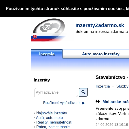
Používaním týchto stránok súhlasíte s používaním cookies, k
InzeratyZadarmo.sk
Súkromná inzercia zdarma a 
Inzercia
Auto moto inzeráty
Stavebníctvo -
Inzeráty
Inzercia
Služby
🔍
Maliarske prá
Rozšírené vyhľadávanie ▶
Premeňte svoj prie
Najnovšie inzeráty
zákazníkov. Verím
Autá, auto-moto
zdarma....
Reality, nehnuteľnosti
24.06.2026 13:16:19
Práca, zamestnanie