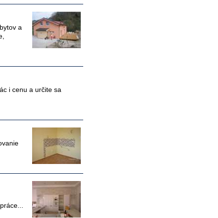
bytov a
e,
 i cenu a určite sa
ovanie
práce...