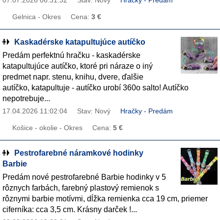
07.07.2026 06:31:32
Stav: Nový
Hračky - Predám
Gelnica - Okres
Cena:
3 €
Kaskadérske katapultujúce autíčko
Predám perfektnú hračku - kaskadérske
katapultujúce autíčko, ktoré pri náraze o iný
predmet napr. stenu, knihu, dvere, ďalšie
autíčko, katapultuje - autíčko urobí 360o salto! Autíčko
nepotrebuje...
17.04.2026 11:02:04
Stav: Nový
Hračky - Predám
Košice - okolie - Okres
Cena:
5 €
Pestrofarebné náramkové hodinky
Barbie
Predám nové pestrofarebné Barbie hodinky v 5
rôznych farbách, farebný plastový remienok s
rôznymi barbie motívmi, dĺžka remienka cca 19 cm, priemer
ciferníka: cca 3,5 cm. Krásny darček !...