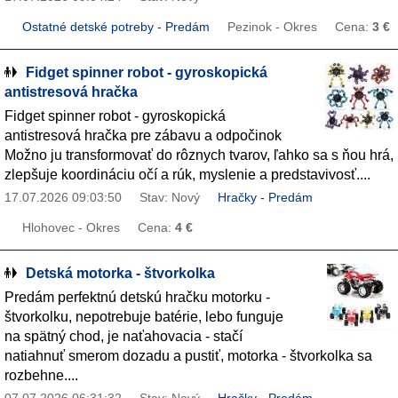
Ostatné detské potreby - Predám
Pezinok - Okres
Cena:
3 €
Fidget spinner robot - gyroskopická
antistresová hračka
Fidget spinner robot - gyroskopická
antistresová hračka pre zábavu a odpočinok
Možno ju transformovať do rôznych tvarov, ľahko sa s ňou hrá,
zlepšuje koordináciu očí a rúk, myslenie a predstavivosť....
17.07.2026 09:03:50
Stav: Nový
Hračky - Predám
Hlohovec - Okres
Cena:
4 €
Detská motorka - štvorkolka
Predám perfektnú detskú hračku motorku -
štvorkolku, nepotrebuje batérie, lebo funguje
na spätný chod, je naťahovacia - stačí
natiahnuť smerom dozadu a pustiť, motorka - štvorkolka sa
rozbehne....