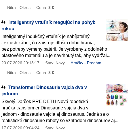
Nitra - Okres
Cena:
3 €
Inteligentný vrtuľník reagujúci na pohyb
rukou
Inteligentný indukčný vrtuľník je nabíjateľný
cez usb kábel, čo zaisťuje dlhšiu dobu hrania,
bez potreby výmeny batérií. Je vyrobený z odolného
plastového materiálu a je navrhnutý tak, aby vydržal...
20.07.2026 20:13:17
Stav: Nový
Hračky - Predám
Nitra - Okres
Cena:
8 €
Transformer Dinosaurie vajcia dva v
jednom
Skvelý Darček PRE DETI I Nová robotická
hračka transformer Dinosaurie vajcia dva v
jednom - dinosaurie vajcia aj dinosaurus. Jedná sa o
realistické dinosaurie roboty so vzhľadom dinosaurov aj...
17.07.2026 09:04:24
Stav: Nový