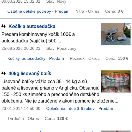
09.03.2026 19:32:31
Stav: Nový
Ostatné detské potreby - Predám
Nitra - Okres
Cena:
3 €
Kočík a autosedačka
Predám kombinovaný kočík 100€ a
autosedačku (vajíčko) 50€....
25.08.2025 20:06:23
Stav: Používaný
Kočíky, autosedačky - Predám
Pezinok - Okres
Cena:
150 €
40kg lisovaný balík
Lisované balíky vážia cca 38 - 44 kg a sú
balené a lisované priamo v Anglicku. Obsahujú
150 - 250 ks zimného a prechodného detského
oblečenia. Nie je zaručené v akom pomere je zloženie...
23.01.2014 14:50:00
Oblečenie - deti 3-6 rokov - Predám
Tvrdošín - Okres
Cena:
120 €