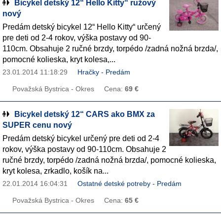
Bicykel detský 12“ Hello Kitty“ ružový
nový
Predám detský bicykel 12“ Hello Kitty“ určený
pre deti od 2-4 rokov, výška postavy od 90-
110cm. Obsahuje 2 ručné brzdy, torpédo /zadná nožná brzda/,
pomocné kolieska, kryt kolesa,...
23.01.2014 11:18:29
Hračky - Predám
Považská Bystrica - Okres
Cena:
69 €
Bicykel detský 12“ CARS ako BMX za
SUPER cenu nový
Predám detský bicykel určený pre deti od 2-4
rokov, výška postavy od 90-110cm. Obsahuje 2
ručné brzdy, torpédo /zadná nožná brzda/, pomocné kolieska,
kryt kolesa, zrkadlo, košík na...
22.01.2014 16:04:31
Ostatné detské potreby - Predám
Považská Bystrica - Okres
Cena:
65 €