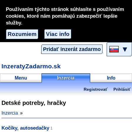
Používaním týchto stránok súhlasíte s používaním
cookies, ktoré nám pomáhajú zabezpečiť lepšie
služby.
Rozumiem
Viac info
▼
Pridať inzerát zadarmo
InzeratyZadarmo.sk
Menu
Inzercia
Info
Registrovať
Prihlásiť
Detské potreby, hračky
Inzercia
Kočíky, autosedačky