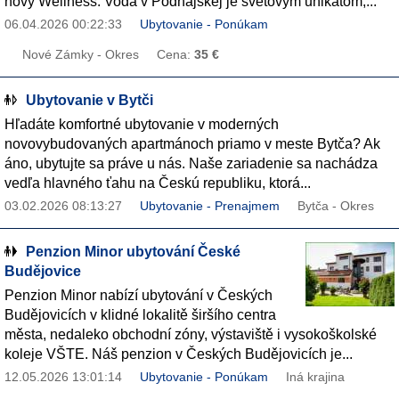
nový Wellness. Voda v Podhájskej je svetovým unikátom,...
06.04.2026 00:22:33
Ubytovanie - Ponúkam
Nové Zámky - Okres
Cena:
35 €
Ubytovanie v Bytči
Hľadáte komfortné ubytovanie v moderných
novovybudovaných apartmánoch priamo v meste Bytča? Ak
áno, ubytujte sa práve u nás. Naše zariadenie sa nachádza
vedľa hlavného ťahu na Českú republiku, ktorá...
03.02.2026 08:13:27
Ubytovanie - Prenajmem
Bytča - Okres
Penzion Minor ubytování České
Budějovice
Penzion Minor nabízí ubytování v Českých
Budějovicích v klidné lokalitě širšího centra
města, nedaleko obchodní zóny, výstaviště i vysokoškolské
koleje VŠTE. Náš penzion v Českých Budějovicích je...
12.05.2026 13:01:14
Ubytovanie - Ponúkam
Iná krajina