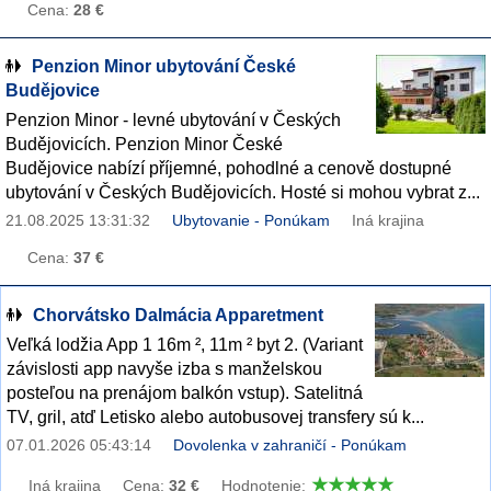
Cena:
28 €
Penzion Minor ubytování České
Budějovice
Penzion Minor - levné ubytování v Českých
Budějovicích. Penzion Minor České
Budějovice nabízí příjemné, pohodlné a cenově dostupné
ubytování v Českých Budějovicích. Hosté si mohou vybrat z...
21.08.2025 13:31:32
Ubytovanie - Ponúkam
Iná krajina
Cena:
37 €
Chorvátsko Dalmácia Apparetment
Veľká lodžia App 1 16m ², 11m ² byt 2. (Variant
závislosti app navyše izba s manželskou
posteľou na prenájom balkón vstup). Satelitná
TV, gril, atď Letisko alebo autobusovej transfery sú k...
07.01.2026 05:43:14
Dovolenka v zahraničí - Ponúkam
Iná krajina
Cena:
32 €
Hodnotenie: