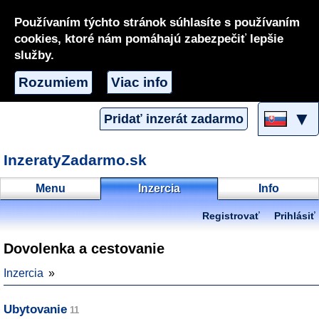
Používaním týchto stránok súhlasíte s používaním
cookies, ktoré nám pomáhajú zabezpečiť lepšie
služby.
Rozumiem
Viac info
▼
Pridať inzerát zadarmo
InzeratyZadarmo.sk
Menu
Inzercia
Info
Registrovať
Prihlásiť
Dovolenka a cestovanie
Inzercia
Ubytovanie