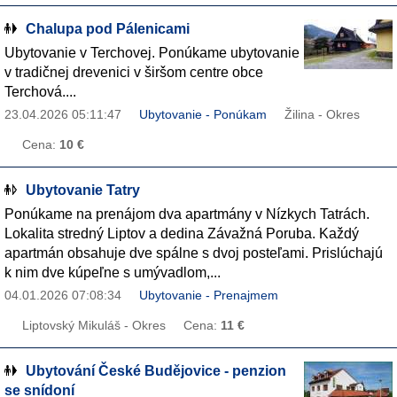
Chalupa pod Pálenicami
Ubytovanie v Terchovej. Ponúkame ubytovanie
v tradičnej drevenici v širšom centre obce
Terchová....
23.04.2026 05:11:47
Ubytovanie - Ponúkam
Žilina - Okres
Cena:
10 €
Ubytovanie Tatry
Ponúkame na prenájom dva apartmány v Nízkych Tatrách.
Lokalita stredný Liptov a dedina Závažná Poruba. Každý
apartmán obsahuje dve spálne s dvoj posteľami. Prislúchajú
k nim dve kúpeľne s umývadlom,...
04.01.2026 07:08:34
Ubytovanie - Prenajmem
Liptovský Mikuláš - Okres
Cena:
11 €
Ubytování České Budějovice - penzion
se snídoní