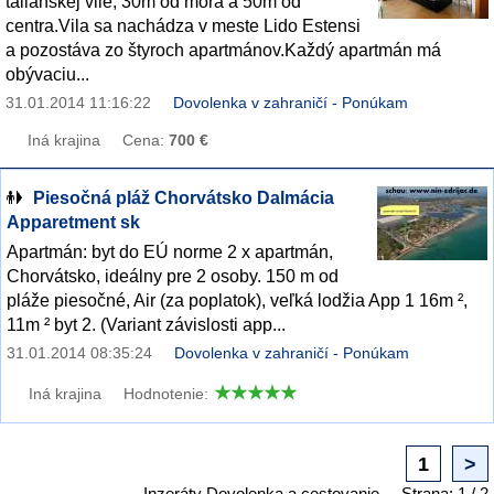
talianskej vile, 30m od mora a 50m od
centra.Vila sa nachádza v meste Lido Estensi
a pozostáva zo štyroch apartmánov.Každý apartmán má
obývaciu...
31.01.2014 11:16:22
Dovolenka v zahraničí - Ponúkam
Iná krajina
Cena:
700 €
Piesočná pláž Chorvátsko Dalmácia
Apparetment sk
Apartmán: byt do EÚ norme 2 x apartmán,
Chorvátsko, ideálny pre 2 osoby. 150 m od
pláže piesočné, Air (za poplatok), veľká lodžia App 1 16m ²,
11m ² byt 2. (Variant závislosti app...
31.01.2014 08:35:24
Dovolenka v zahraničí - Ponúkam
Iná krajina
Hodnotenie:
1
>