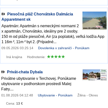
Piesočná pláž Chorvátsko Dalmácia
Apparetment sk
Apartmán: Apartmán s nemeckými normami 2
x apartmán, Chorvátsko, ideálny pre 2 osoby.
150 m od pláže piesočné, Air (za poplatok), veľká lodžia App
1 16m ², 11m ² byt 2. (Prípadné...
09.05.2026 03:25:14
Dovolenka v zahraničí - Ponúkam
Iná krajina
Hodnotenie:
Privát-chata Dybala
Privátne ubytovanie v Terchovej. Ponúkame
ubytovanie v podhorskom prostredí Malej
Fatry....
01.08.2026 04:12:48
Ubytovanie - Ponúkam
Žilina - Okres
Cena:
13 €