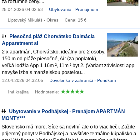
za rozumné ceny....
25.04.2026 04:02:53
Ubytovanie - Prenajmem
Liptovský Mikuláš - Okres
Cena:
15 €
Piesočná pláž Chorvátsko Dalmácia
Apparetment sl
2 x apartmán, Chorvátsko, ideálny pre 2 osoby.
150 m od pláže piesočné, Air (za poplatok),
veľká lodžia App 1 16m ², 11m ² byt 2. (Variant závislosti app
navyše izba s manželskou posteľou...
12.04.2026 04:32:05
Dovolenka v zahraničí - Ponúkam
Iná krajina
Hodnotenie:
Ubytovanie v Podhájskej - Prenájom APARTMÁN
MONTY***
Slovensko má more. Síce sa nevlní, ale o to viac lieči. Zažite
príjemný pobyt v Podhájskej a navštívte termálne kúpalisko a