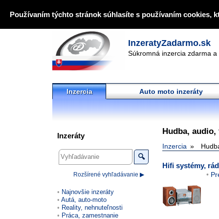
Používaním týchto stránok súhlasíte s používaním cookies, k
InzeratyZadarmo.sk
Súkromná inzercia zdarma a 
Inzercia
Auto moto inzeráty
Hudba, audio,
Inzeráty
Inzercia
Hudba
🔍
Hifi systémy, rád
Pr
Rozšírené vyhľadávanie ▶
Najnovšie inzeráty
Autá, auto-moto
Reality, nehnuteľnosti
Práca, zamestnanie