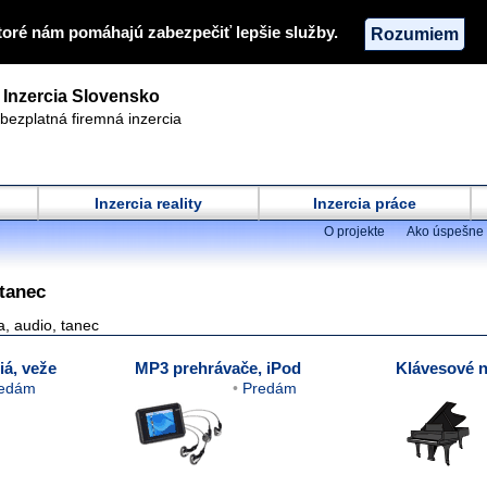
toré nám pomáhajú zabezpečiť lepšie služby.
Rozumiem
Inzercia Slovensko
bezplatná firemná inzercia
Inzercia reality
Inzercia práce
O projekte
Ako úspešne 
 tanec
, audio, tanec
iá, veže
MP3 prehrávače, iPod
Klávesové n
edám
Predám