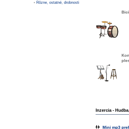
Rôzne, ostatné, drobnosti
Bic
Kon
ple
Inzercia - Hudba
Mini mp3 pre