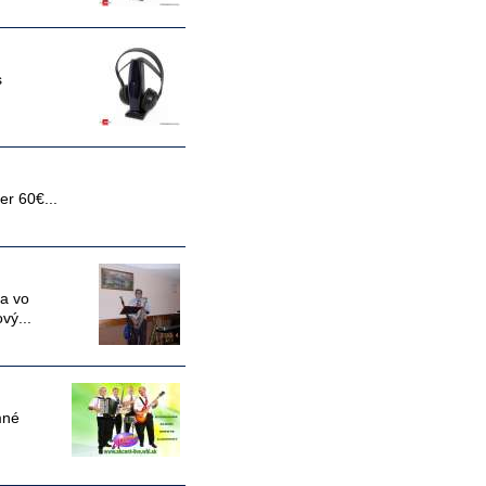
s
r 60€...
ia vo
vý...
mné