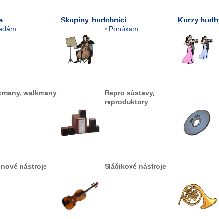
a
Skupiny, hudobníci
Kurzy hudby
edám
Ponúkam
cmany, walkmany
Repro sústavy,
reproduktory
unové nástroje
Sláčikové nástroje