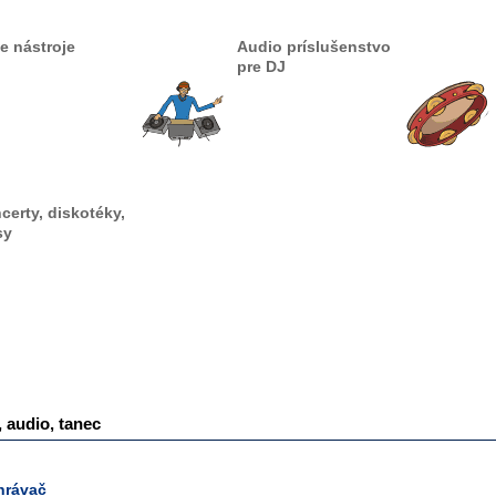
ie nástroje
Audio príslušenstvo
pre DJ
certy, diskotéky,
sy
, audio, tanec
hrávač