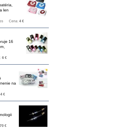
atéria,
a len
es
Cena:
4 €
ruje 16
cm,
:
6 €
ú
evnenie na
:
4 €
nologii
70 €