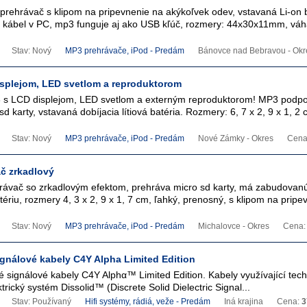
rehrávač s klipom na pripevnenie na akýkoľvek odev, vstavaná Li-on b
 kábel v PC, mp3 funguje aj ako USB kľúč, rozmery: 44x30x11mm, váh
Stav: Nový
MP3 prehrávače, iPod - Predám
Bánovce nad Bebravou - Okr
splejom, LED svetlom a reproduktorom
s LCD displejom, LED svetlom a externým reproduktorom! MP3 podpo
d karty, vstavaná dobíjacia lítiová batéria. Rozmery: 6, 7 x 2, 9 x 1, 2 
Stav: Nový
MP3 prehrávače, iPod - Predám
Nové Zámky - Okres
Cena
č zrkadlový
ávač so zrkadlovým efektom, prehráva micro sd karty, má zabudovan
atériu, rozmery 4, 3 x 2, 9 x 1, 7 cm, ľahký, prenosný, s klipom na prip
Stav: Nový
MP3 prehrávače, iPod - Predám
Michalovce - Okres
Cena
ignálové kabely C4Y Alpha Limited Edition
 signálové kabely C4Y Alphα™ Limited Edition. Kabely využívající tech
trický systém Dissolid™ (Discrete Solid Dielectric Signal...
Stav: Používaný
Hifi systémy, rádiá, veže - Predám
Iná krajina
Cena:
3