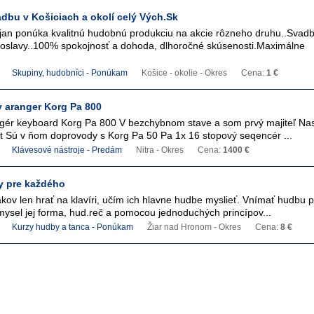
dbu v Košiciach a okolí celý Vých.Sk
n ponúka kvalitnú hudobnú produkciu na akcie rôzneho druhu..Svadb
 oslavy..100% spokojnosť a dohoda, dlhoročné skúsenosti.Maximálne
Skupiny, hudobníci - Ponúkam
Košice - okolie - Okres
Cena:
1 €
y aranger Korg Pa 800
ngér keyboard Korg Pa 800 V bezchybnom stave a som prvý majiteľ Na
st Sú v ňom doprovody s Korg Pa 50 Pa 1x 16 stopový seqencér ...
Klávesové nástroje - Predám
Nitra - Okres
Cena:
1400 €
y pre každého
akov len hrať na klavíri, učím ich hlavne hudbe myslieť. Vnímať hudb
ysel jej forma, hud.reč a pomocou jednoduchých princípov...
Kurzy hudby a tanca - Ponúkam
Žiar nad Hronom - Okres
Cena:
8 €