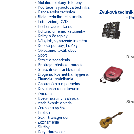
Mobilné telefóny, telefóny
Počítače, výpočtová technika
Zvuková technik
Kancelárska technika
Biela technika, elektronika
Pr
Foto, video, DVD
Hudba, audio, tanec
Kultúra, umenie, vstupenky
Knihy a časopisy
Nábytok, vybavenie interiéru
Detské potreby, hračky
Oblečenie, textil, obuv
Šport
Dis
Stroje a zariadenia
Prístroje, nástroje, náradie
Starožitnosti, antikvariát
Drogéria, kozmetika, hygiena
Financie, podnikanie
Gastronómia a potraviny
Dovolenka a cestovanie
Zvieratá
Kvety, rastliny, záhrada
Str
Vzdelávanie a veda
Zdravie a výživa
Erotika
Sex - transgender
Zoznámenie
Služby
Dary, darovanie