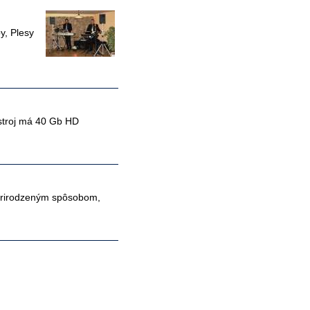
y, Plesy
stroj má 40 Gb HD
u prirodzeným spôsobom,