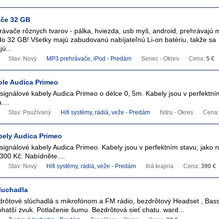
ače 32 GB
vače rôznych tvarov - pálka, hviezda, usb myš, android, prehrávajú m
 do 32 GB! Všetky majú zabudovanú nabíjateľnú Li-on batériu, takže sa
ú...
Stav: Nový
MP3 prehrávače, iPod - Predám
Senec - Okres
Cena:
5 €
ble Audica Primeo
signálové kabely Audica Primeo o délce 0, 5m. Kabely jsou v perfektní
...
Stav: Používaný
Hifi systémy, rádiá, veže - Predám
Nitra - Okres
Cena
bely Audica Primeo
signálové kabely Audica Primeo. Kabely jsou v perfektním stavu, jako 
300 Kč. Nabídněte....
Stav: Nový
Hifi systémy, rádiá, veže - Predám
Iná krajina
Cena:
390 €
luchadla
ôtové slúchadlá s mikrofónom a FM rádio, bezdrôtový Headset , Bas
hatší zvuk. Potlačenie šumu. Bezdrôtová sieť chatu. ward...