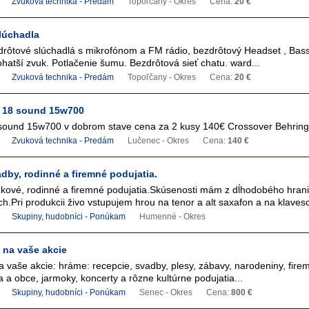
Zvuková technika - Predám
Topoľčany - Okres
Cena:
20 €
lúchadla
ôtové slúchadlá s mikrofónom a FM rádio, bezdrôtový Headset , Bas
hatší zvuk. Potlačenie šumu. Bezdrôtová sieť chatu. ward...
Zvuková technika - Predám
Topoľčany - Okres
Cena:
20 €
 18 sound 15w700
sound 15w700 v dobrom stave cena za 2 kusy 140€ Crossover Behringe
Zvuková technika - Predám
Lučenec - Okres
Cena:
140 €
dby, rodinné a firemné podujatia.
kové, rodinné a firemné podujatia.Skúsenosti mám z dĺhodobého hran
h.Pri produkcii živo vstupujem hrou na tenor a alt saxafon a na klaveso
Skupiny, hudobníci - Ponúkam
Humenné - Okres
j na vaše akcie
na vaše akcie: hráme: recepcie, svadby, plesy, zábavy, narodeniny, fire
a a obce, jarmoky, koncerty a rôzne kultúrne podujatia...
Skupiny, hudobníci - Ponúkam
Senec - Okres
Cena:
800 €