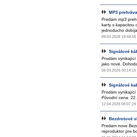
MP3 prehráv
Predám mp3 prehrá
karty s kapacitou
jednoducho dobíjaj
09.03.2026 19:48:56
Signálové ká
Prodám vynikající 
jako nové. Dohoda.
06.03.2026 00:14:15
Signálové ka
Prodám vynikající 
Původní cena: 22.
12.04.2026 06:07:29
Bezdrotové s
Predam nove Bezdr
reproduktor pre bo