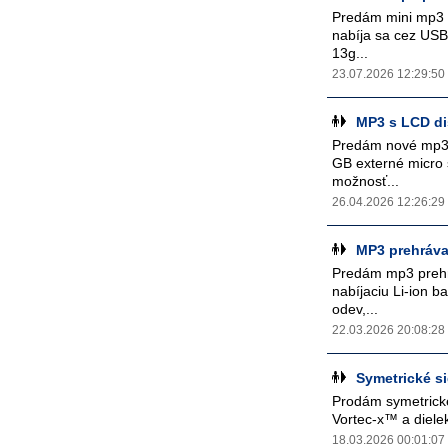
Predám mini mp3 p
nabíja sa cez USB
13g...
23.07.2026 12:29:50
MP3 s LCD di
Predám nové mp3 
GB externé micro s
možnosť...
26.04.2026 12:26:29
MP3 prehráva
Predám mp3 prehr
nabíjaciu Li-ion b
odev,...
22.03.2026 20:08:28
Symetrické s
Prodám symetrické
Vortec-x™ a dielek
18.03.2026 00:01:07