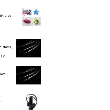
ikro sd
m stavu,
:
1 €
nové.
s