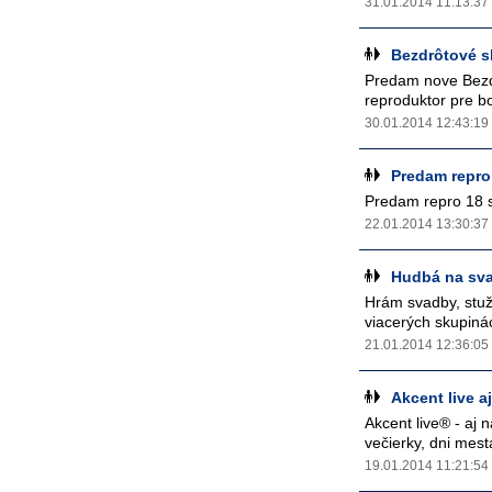
31.01.2014 11:13:37
Bezdrôtové s
Predam nove Bezdr
reproduktor pre bo
30.01.2014 12:43:19
Predam repro
Predam repro 18 
22.01.2014 13:30:37
Hudbá na sva
Hrám svadby, stuž
viacerých skupinác
21.01.2014 12:36:05
Akcent live a
Akcent live® - aj 
večierky, dni mest
19.01.2014 11:21:54