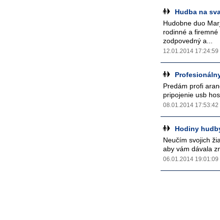
Hudba na sva
Hudobne duo Marja
rodinné a firemné
zodpovedný a...
12.01.2014 17:24:59
Profesionáln
Predám profi ara
pripojenie usb ho
08.01.2014 17:53:42
Hodiny hudb
Neučím svojich ži
aby vám dávala zm
06.01.2014 19:01:09