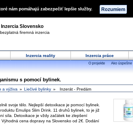
toré nám pomáhajú zabezpečiť lepšie služby.
Rozumiem
Inzercia Slovensko
bezplatná firemná inzercia
Inzercia reality
Inzercia práce
O projekte
Ako úspešne 
ganismu s pomocí bylinek.
e a výživa
Liečivé bylinky
Inzerát - Predám
elně svoje tělo. Nejlepší detoxikace je pomocí bylinek.
oduktu Emulips Slim Drink. 11 druhů bylinek, to je již
í síla. Detoxikace je vždy začátek ke zlepšení
. Výhodná cena dopravy na Slovensko od 2€. Dodání