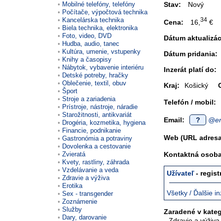
Mobilné telefóny, telefóny
Stav:
Nový
Počítače, výpočtová technika
Kancelárska technika
34
Cena:
16,
€
Biela technika, elektronika
Foto, video, DVD
Dátum aktualizác
Hudba, audio, tanec
Kultúra, umenie, vstupenky
Dátum pridania:
Knihy a časopisy
Nábytok, vybavenie interiéru
Inzerát platí do:
Detské potreby, hračky
Oblečenie, textil, obuv
Kraj:
Košický
Šport
Stroje a zariadenia
Telefón / mobil:
Prístroje, nástroje, náradie
Starožitnosti, antikvariát
Email:
?
@em
Drogéria, kozmetika, hygiena
Financie, podnikanie
Web (URL adresa
Gastronómia a potraviny
Dovolenka a cestovanie
Kontaktná osoba 
Zvieratá
Kvety, rastliny, záhrada
Vzdelávanie a veda
Užívateľ
- regis
Zdravie a výživa
Erotika
Všetky / Ďalšie in
Sex - transgender
Zoznámenie
Služby
Zaradené v kateg
Dary, darovanie
Zdravie a výživa