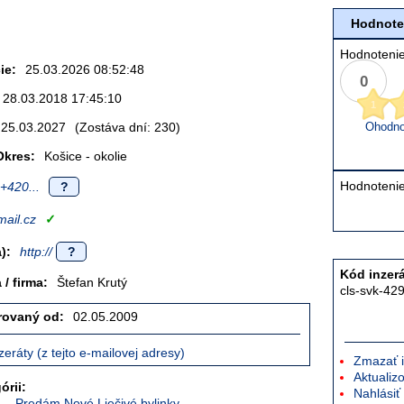
Hodnoten
Hodnotenie
ie:
25.03.2026 08:52:48
0
28.03.2018 17:45:10
1
25.03.2027
(Zostáva dní: 230)
Ohodnoť
Okres:
Košice - okolie
Hodnotenie
+420...
?
ail.cz
✓
):
http://
?
Kód inzerá
/ firma:
Štefan Krutý
cls-svk-42
trovaný od:
02.05.2009
zeráty (z tejto e-mailovej adresy)
Zmazať i
Aktualizo
órii:
Nahlásiť
Predám Nové Liečivé bylinky