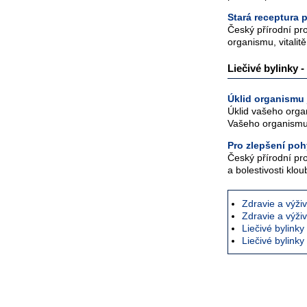
Stará receptura p
Český přírodní pro
organismu, vitalit
Liečivé bylinky 
Úklid organismu j
Úklid vašeho organ
Vašeho organismu!
Pro zlepšení poh
Český přírodní pr
a bolestivosti klo
Zdravie a výži
Zdravie a výži
Liečivé bylinky
Liečivé bylinky