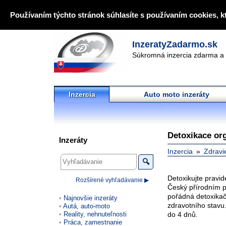
Používaním týchto stránok súhlasíte s používaním cookies, k
InzeratyZadarmo.sk
Súkromná inzercia zdarma a 
Inzercia
Auto moto inzeráty
Detoxikace or
Inzeráty
Inzercia
Zdravi
🔍
Detoxikujte pravid
Rozšírené vyhľadávanie ▶
Český přírodním pr
pořádná detoxikačn
Najnovšie inzeráty
zdravotního stavu
Autá, auto-moto
Reality, nehnuteľnosti
do 4 dnů.
Práca, zamestnanie