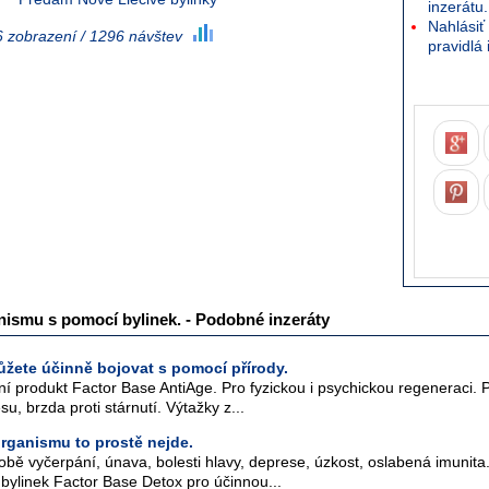
inzerátu.
Nahlásiť 
 zobrazení / 1296 návštev
pravidlá 
nismu s pomocí bylinek. - Podobné inzeráty
můžete účinně bojovat s pomocí přírody.
ní produkt Factor Base AntiAge. Pro fyzickou i psychickou regeneraci. 
su, brzda proti stárnutí. Výtažky z...
rganismu to prostě nejde.
obě vyčerpání, únava, bolesti hlavy, deprese, úzkost, oslabená imunit
 bylinek Factor Base Detox pro účinnou...