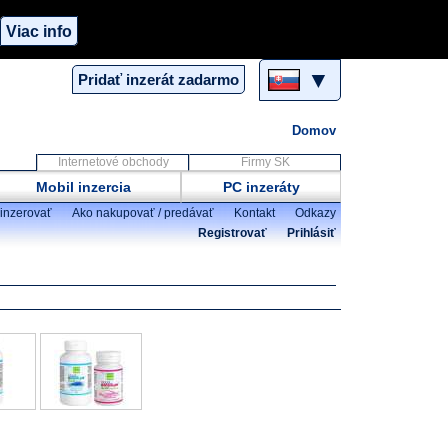
Viac info
▼
Pridať inzerát zadarmo
Domov
Internetové obchody
Firmy SK
Mobil inzercia
PC inzeráty
inzerovať
Ako nakupovať / predávať
Kontakt
Odkazy
Registrovať
Prihlásiť