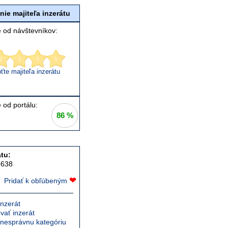
ie majiteľa inzerátu
 od návštevníkov:
2
3
4
5
te majiteľa inzerátu
 od portálu:
86 %
tu:
9638
❤
Pridať k obľúbeným
nzerát
vať inzerát
 nesprávnu kategóriu