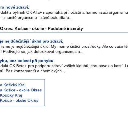
ro nové zdraví.
dukt z bylinek OK Alfa+ napomáhá při: očistě a harmonizaci organismu -
ě - imunitě organismu - zánětech. Stará...
- Okres: Košice - okolie - Podobné inzeráty
e nejdůležitější úklid pro zdraví.
ismu je nejdůležitější úklid. My máme čistící prostředky. Ale co vaše t
 Podívejte se, jak detoxikovat organismus a...
ybu, bez bolestí při pohybu
odukt OK Beta+ pro podporu zdraví vašich kloubů, chrupavek a kostí. I 
ubů. Bez konzervantů a chemických...
va Košický Kraj
va Košice - okolie Okres
 Košický Kraj
 Košice - okolie Okres