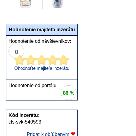
Hodnotenie majiteľa inzerátu
Hodnotenie od návštevníkov:
0
1
2
3
4
5
Ohodnoťte majiteľa inzerátu
Hodnotenie od portálu:
86 %
Kód inzerátu:
cls-svk-540593
❤
Pridať k obľúbeným