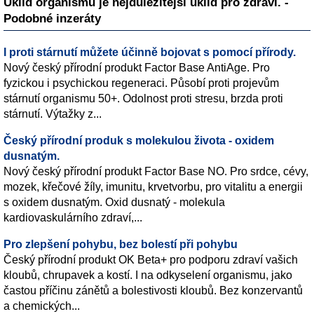
Úklid organismu je nejdůležitější úklid pro zdraví. -
Podobné inzeráty
I proti stárnutí můžete účinně bojovat s pomocí přírody.
Nový český přírodní produkt Factor Base AntiAge. Pro
fyzickou i psychickou regeneraci. Působí proti projevům
stárnutí organismu 50+. Odolnost proti stresu, brzda proti
stárnutí. Výtažky z...
Český přírodní produk s molekulou života - oxidem
dusnatým.
Nový český přírodní produkt Factor Base NO. Pro srdce, cévy,
mozek, křečové žíly, imunitu, krvetvorbu, pro vitalitu a energii
s oxidem dusnatým. Oxid dusnatý - molekula
kardiovaskulárního zdraví,...
Pro zlepšení pohybu, bez bolestí při pohybu
Český přírodní produkt OK Beta+ pro podporu zdraví vašich
kloubů, chrupavek a kostí. I na odkyselení organismu, jako
častou příčinu zánětů a bolestivosti kloubů. Bez konzervantů
a chemických...