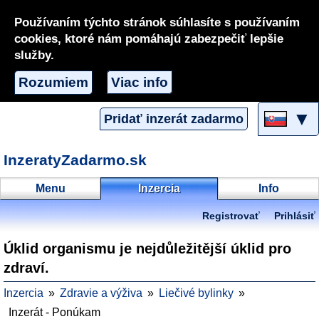
Používaním týchto stránok súhlasíte s používaním
cookies, ktoré nám pomáhajú zabezpečiť lepšie
služby.
Rozumiem
Viac info
▼
Pridať inzerát zadarmo
InzeratyZadarmo.sk
Menu
Inzercia
Info
Registrovať
Prihlásiť
Úklid organismu je nejdůležitější úklid pro
zdraví.
Inzercia
Zdravie a výživa
Liečivé bylinky
Inzerát - Ponúkam