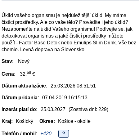
Úklid vašeho organismu je nejdůležitější úklid. My máme
čistící prostředky. Ale co vaše tělo? Provádíte i jeho úklid?
Nezapomeňte na úklid Vašeho organismu! Podívejte se, jak
detoxikovat organismus a jaké čistící prostředky můžete
použít - Factor Base Detok nebo Emulips Slim Drink. Vše bez
chemie. Levná doprava na Slovensko.
Stav:
Nový
68
Cena:
32,
€
Dátum aktualizácie:
25.03.2026 08:51:51
Dátum pridania:
07.04.2019 16:15:13
Inzerát platí do:
25.03.2027
(Zostáva dní: 229)
Kraj:
Košický
Okres:
Košice - okolie
Telefón / mobil:
+420...
?