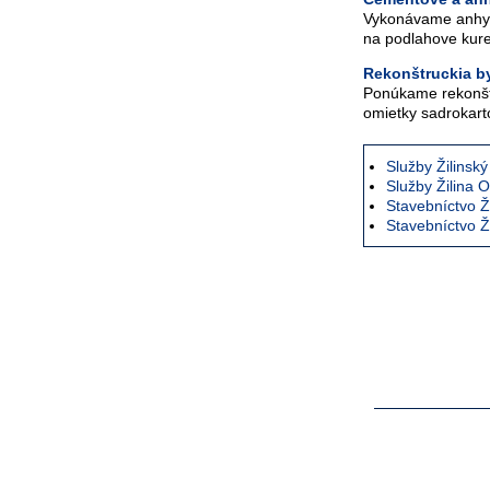
Vykonávame anhydr
na podlahove kur
Rekonštruckia by
Ponúkame rekonštr
omietky sadrokartó
Služby Žilinský
Služby Žilina 
Stavebníctvo Ži
Stavebníctvo Ž