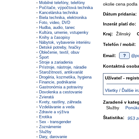
Mobilné telefóny, telefóny
okolie cena podla
Počítače, výpočtová technika
Kancelárska technika
Dátum pridania:
Biela technika, elektronika
Foto, video, DVD
Inzerát platí do:
Hudba, audio, tanec
Kultúra, umenie, vstupenky
Kraj:
Žilinský
Knihy a časopisy
Nábytok, vybavenie interiéru
Telefón / mobil:
Detské potreby, hračky
Oblečenie, textil, obuv
Email:
?
@po
Šport
Stroje a zariadenia
Kontaktná osoba 
Prístroje, nástroje, náradie
Starožitnosti, antikvariát
Drogéria, kozmetika, hygiena
Užívateľ - regis
Financie, podnikanie
Gastronómia a potraviny
Všetky / Ďalšie in
Dovolenka a cestovanie
Zvieratá
Kvety, rastliny, záhrada
Zaradené v kateg
Vzdelávanie a veda
Služby
Ponúka
Zdravie a výživa
Erotika
Štatistika:
953 z
Sex - transgender
Zoznámenie
Služby
Dary, darovanie