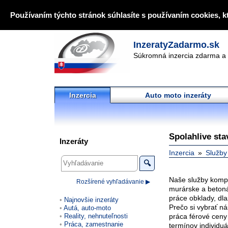
Používaním týchto stránok súhlasíte s používaním cookies, k
InzeratyZadarmo.sk
Súkromná inzercia zdarma a 
Inzercia
Auto moto inzeráty
Spolahlive st
Inzeráty
Inzercia
Služby
🔍
Naše služby kompl
Rozšírené vyhľadávanie ▶
murárske a beton
práce obklady, dl
Najnovšie inzeráty
Prečo si vybrať ná
Autá, auto-moto
Reality, nehnuteľnosti
práca férové ceny
Práca, zamestnanie
termínov individuá