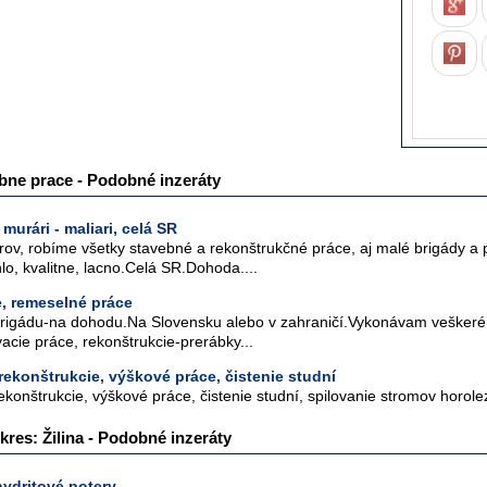
bne prace - Podobné inzeráty
murári - maliari, celá SR
rov, robíme všetky stavebné a rekonštrukčné práce, aj malé brigády a 
hlo, kvalitne, lacno.Celá SR.Dohoda....
, remeselné práce
brigádu-na dohodu.Na Slovensku alebo v zahraničí.Vykonávam veškeré
acie práce, rekonštrukcie-prerábky...
rekonštrukcie, výškové práce, čistenie studní
konštrukcie, výškové práce, čistenie studní, spilovanie stromov horole
kres: Žilina - Podobné inzeráty
ydritové potery