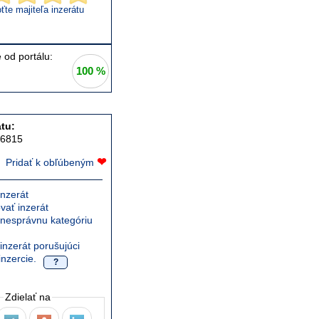
te majiteľa inzerátu
 od portálu:
100 %
tu:
36815
❤
Pridať k obľúbeným
nzerát
vať inzerát
 nesprávnu kategóriu
inzerát porušujúci
inzercie.
?
Zdielať na