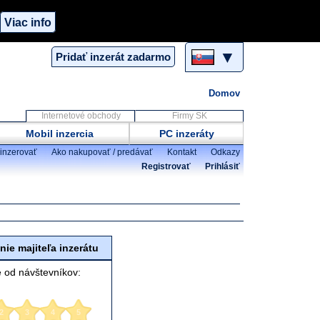
Viac info
▼
Pridať inzerát zadarmo
Domov
Internetové obchody
Firmy SK
Mobil inzercia
PC inzeráty
inzerovať
Ako nakupovať / predávať
Kontakt
Odkazy
Registrovať
Prihlásiť
ie majiteľa inzerátu
 od návštevníkov:
2
3
4
5