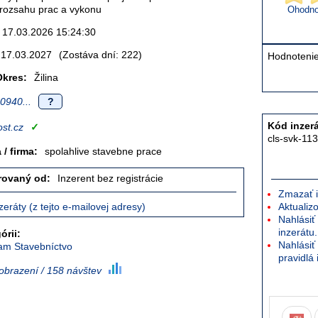
 rozsahu prac a vykonu
Ohodnoť
17.03.2026 15:24:30
17.03.2027
(Zostáva dní: 222)
Hodnotenie
Okres:
Žilina
0940...
?
Kód inzerá
st.cz
✓
cls-svk-11
/ firma:
spolahlive stavebne prace
trovaný od:
Inzerent bez registrácie
Zmazať i
zeráty (z tejto e-mailovej adresy)
Aktualizo
Nahlásiť
inzerátu.
órii:
Nahlásiť 
m Stavebníctvo
pravidlá 
obrazení / 158 návštev