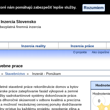
toré nám pomáhajú zabezpečiť lepšie služby.
Rozumiem
Inzercia Slovensko
bezplatná firemná inzercia
Inzercia reality
Inzercia práce
O projekte
Ako úspešne 
avebne prace
Stavebníctvo
Inzerát - Ponúkam
Hodnoten
etné stavebné práce rekonštrukcie domov a bytov
árske práce zatepľovanie fasád výkopové a zemné
Hodnotenie
ažby sadrokartónové systémy dokončovacie práce.
s dlhoročné skúsenosti v odbore kvalitná a precízna
0
 a možnosť nezáväznej cenovej ponuky dodržiavanie
1
lny prístup ku každému projektu. posobenie zilina a