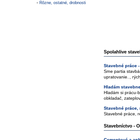
Rôzne, ostatné, drobnosti
Spolahlive stave
Stavebné práce - 
Sme partia stavbá
upratovanie.., rýc
Hladám stavebne
Hladám si prácu-
obkladač, zateplov
Stavebné práce, 
Stavebné práce, re
Stavebníctvo - O
Cementové a anh