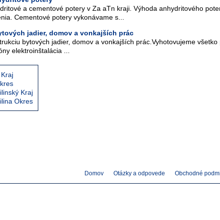
itové a cementové potery v Za aTn kraji. Výhoda anhydritového poteru 
enia. Cementové potery vykonávame s...
tových jadier, domov a vonkajších prác
ukciu bytových jadier, domov a vonkajších prác.Vyhotovujeme všetko 
ny elektroinštalácia ...
 Kraj
Okres
linský Kraj
ilina Okres
Domov
Otázky a odpovede
Obchodné podm