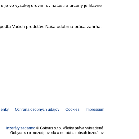
je vo vysokej úrovni rovinatosti a určený je hlavne
podľa Vašich predstáv. Naša odobrná práca zahŕňa:
ienky
Ochrana osobných údajov
Cookies
Impressum
Inzeráty zadarmo
© Gobyus s.r.o. Všetky práva vyhradené.
Gobyus s.r.o. nezodpovedá a neručí za obsah inzerátov.