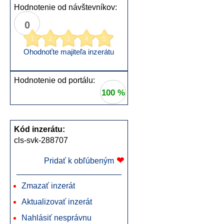
Hodnotenie od návštevníkov:
0
1
2
3
4
5
Ohodnoťte majiteľa inzerátu
Hodnotenie od portálu:
100 %
Kód inzerátu:
cls-svk-288707
❤
Pridať k obľúbeným
Zmazať inzerát
Aktualizovať inzerát
Nahlásiť nesprávnu