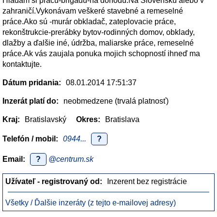
Hladám si prácu-brigádu-na dohodu.Na Slovensku alebo v
zahraničí.Vykonávam veškeré stavebné a remeselné
práce.Ako sú -murár obkladač, zateplovacie práce,
rekonštrukcie-prerábky bytov-rodinných domov, obklady,
dlažby a ďalšie iné, údržba, maliarske práce, remeselné
práce.Ak vás zaujala ponuka mojich schopností ihneď ma
kontaktujte.
Dátum pridania:
08.01.2014 17:51:37
Inzerát platí do:
neobmedzene (trvalá platnosť)
Kraj:
Bratislavský
Okres:
Bratislava
Telefón / mobil:
0944...
?
Email:
?
@centrum.sk
Užívateľ - registrovaný od:
Inzerent bez registrácie
Všetky / Ďalšie inzeráty (z tejto e-mailovej adresy)