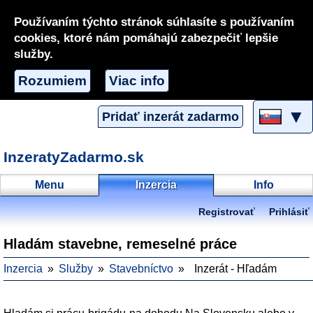
Používaním týchto stránok súhlasíte s používaním
cookies, ktoré nám pomáhajú zabezpečiť lepšie
služby.
Rozumiem
Viac info
▼
Pridať inzerát zadarmo
InzeratyZadarmo.sk
Menu
Inzercia
Info
Registrovať
Prihlásiť
Hladám stavebne, remeselné práce
Inzercia
Služby
Stavebníctvo
Inzerát - Hľadám