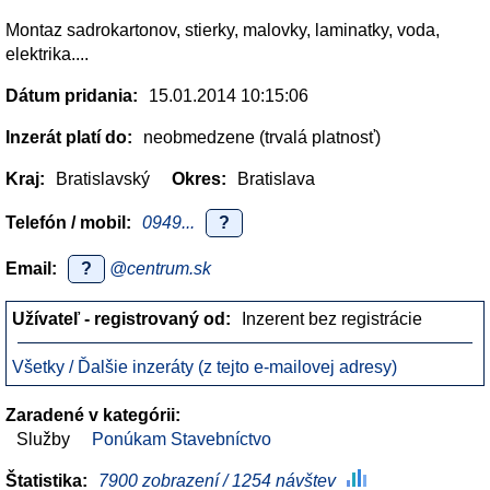
Montaz sadrokartonov, stierky, malovky, laminatky, voda,
elektrika....
Dátum pridania:
15.01.2014 10:15:06
Inzerát platí do:
neobmedzene (trvalá platnosť)
Kraj:
Bratislavský
Okres:
Bratislava
Telefón / mobil:
0949...
?
Email:
?
@centrum.sk
Užívateľ - registrovaný od:
Inzerent bez registrácie
Všetky / Ďalšie inzeráty (z tejto e-mailovej adresy)
Zaradené v kategórii:
Služby
Ponúkam Stavebníctvo
Štatistika:
7900 zobrazení / 1254 návštev