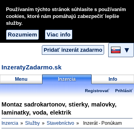
Používaním týchto stránok súhlasíte s používaním
cookies, ktoré nám pomáhajú zabezpečiť lepšie
služby.
Rozumiem
Viac info
▼
Pridať inzerát zadarmo
InzeratyZadarmo.sk
Menu
Inzercia
Info
Registrovať
Prihlásiť
Montaz sadrokartonov, stierky, malovky,
laminatky, voda, elektrik
Inzercia
Služby
Stavebníctvo
Inzerát - Ponúkam