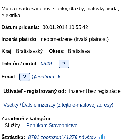
Montaz sadrokartonov, stierky, dlazby, malovky, voda,
elektrika....
Dátum pridania:
30.01.2014 10:55:42
Inzerát platí do:
neobmedzene (trvalá platnosť)
Kraj:
Bratislavský
Okres:
Bratislava
Telefón / mobil:
0949...
?
Email:
?
@centrum.sk
Užívateľ - registrovaný od:
Inzerent bez registrácie
Všetky / Ďalšie inzeráty (z tejto e-mailovej adresy)
Zaradené v kategórii:
Služby
Ponúkam Stavebníctvo
Štatistika:
8791 zobrazení / 1279 návštev