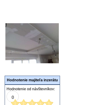
Hodnotenie majiteľa inzerátu
Hodnotenie od návštevníkov:
0
1
2
3
4
5