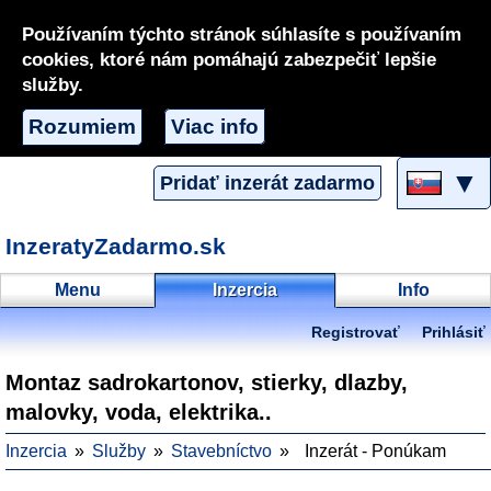
Používaním týchto stránok súhlasíte s používaním
cookies, ktoré nám pomáhajú zabezpečiť lepšie
služby.
Rozumiem
Viac info
▼
Pridať inzerát zadarmo
InzeratyZadarmo.sk
Menu
Inzercia
Info
Registrovať
Prihlásiť
Montaz sadrokartonov, stierky, dlazby,
malovky, voda, elektrika..
Inzercia
Služby
Stavebníctvo
Inzerát - Ponúkam