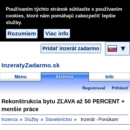
Používaním týchto stránok súhlasíte s používaním
cookies, ktoré nám pomáhajú zabezpečiť lepšie
služby.
Rozumiem
Viac info
▼
Pridať inzerát zadarmo
InzeratyZadarmo.sk
Menu
Inzercia
Info
Registrovať
Prihlásiť
Rekonštrukcia bytu ZĽAVA až 50 PERCENT +
menšie práce
Inzercia
Služby
Stavebníctvo
Inzerát - Ponúkam