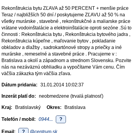
Rekonštrukcia bytu ZĽAVA až 50 PERCENT + menšie práce
Teraz / najbližších 50 dní / poskytujeme ZĽAVU až 50 % na
všetky murárske , stavebné , rekonštrukčné a maliarske práce
vrátane vodoinštalácie a elektroinštalácie oproti sezóne .Sú to
činnosti : Rekonštrukcia bytu , Rekonštrukcia bytového jadra ,
Rekonštrukcia kúpeľne , maľovanie bytov , pokladanie
obkladov a dlažby , sadrokartónové stropy a priečky a iné
murárske , remeselné a stavebné práce . Pracujeme v :
Bratislava a okolí a západnom a strednom Slovensku. Pozvite
nás na nezáväznú obhliadku a vypočítame Vám cenu. Čím
väčšia zákazka tým väčšia zľava.
Dátum pridania:
31.01.2014 10:02:37
Inzerát platí do:
neobmedzene (trvalá platnosť)
Kraj:
Bratislavský
Okres:
Bratislava
Telefón / mobil:
0944...
?
Email:
?
@centrum.sk