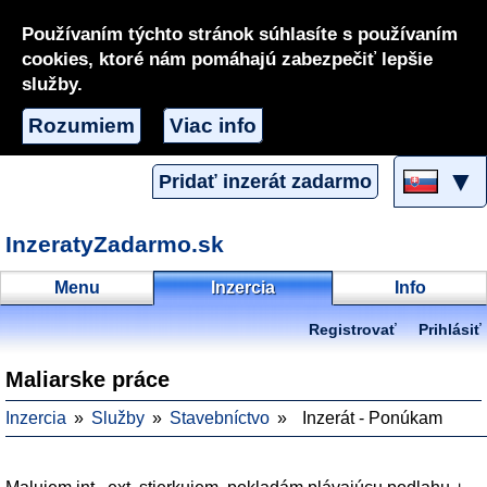
Používaním týchto stránok súhlasíte s používaním
cookies, ktoré nám pomáhajú zabezpečiť lepšie
služby.
Rozumiem
Viac info
▼
Pridať inzerát zadarmo
InzeratyZadarmo.sk
Menu
Inzercia
Info
Registrovať
Prihlásiť
Maliarske práce
Inzercia
Služby
Stavebníctvo
Inzerát - Ponúkam