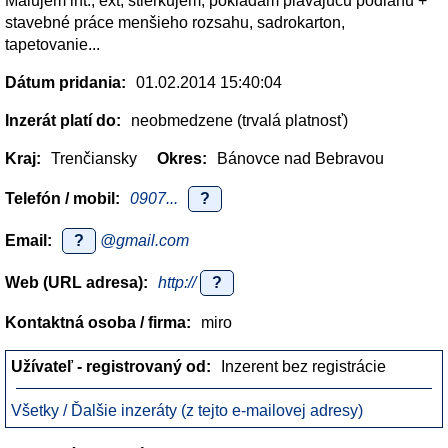
Malujem int., ext, stierkujem, pokladám plávajúcu podlahu +
stavebné práce menšieho rozsahu, sadrokarton,
tapetovanie...
Dátum pridania:
01.02.2014 15:40:04
Inzerát platí do:
neobmedzene (trvalá platnosť)
Kraj:
Trenčiansky
Okres:
Bánovce nad Bebravou
Telefón / mobil:
0907...
?
Email:
?
@gmail.com
Web (URL adresa):
http://
?
Kontaktná osoba / firma:
miro
Užívateľ - registrovaný od:
Inzerent bez registrácie
Všetky / Ďalšie inzeráty (z tejto e-mailovej adresy)