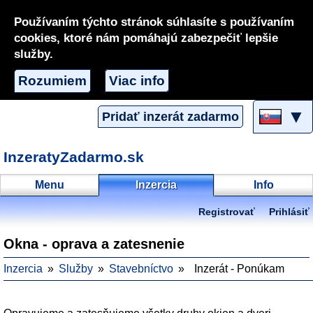
Používaním týchto stránok súhlasíte s používaním
cookies, ktoré nám pomáhajú zabezpečiť lepšie
služby.
Rozumiem
Viac info
▼
Pridať inzerát zadarmo
InzeratyZadarmo.sk
Menu
Inzercia
Info
Registrovať
Prihlásiť
Okna - oprava a zatesnenie
Inzercia
Služby
Stavebníctvo
Inzerát - Ponúkam