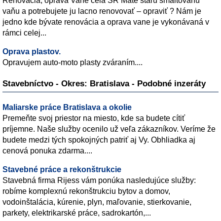
Renovácia, oprava Vane celá SR Máte starú smaltovanú
vaňu a potrebujete ju lacno renovovať – opraviť ? Nám je
jedno kde bývate renovácia a oprava vane je vykonávaná v
rámci celej...
Oprava plastov.
Opravujem auto-moto plasty zváraním....
Stavebníctvo - Okres: Bratislava - Podobné inzeráty
Maliarske práce Bratislava a okolie
Premeňte svoj priestor na miesto, kde sa budete cítiť
príjemne. Naše služby ocenilo už veľa zákazníkov. Veríme že
budete medzi tých spokojných patriť aj Vy. Obhliadka aj
cenová ponuka zdarma....
Stavebné práce a rekonštrukcie
Stavebná firma Rijess vám ponúka nasledujúce služby:
robíme komplexnú rekonštrukciu bytov a domov,
vodoinštalácia, kúrenie, plyn, maľovanie, stierkovanie,
parkety, elektrikarské práce, sadrokartón,...