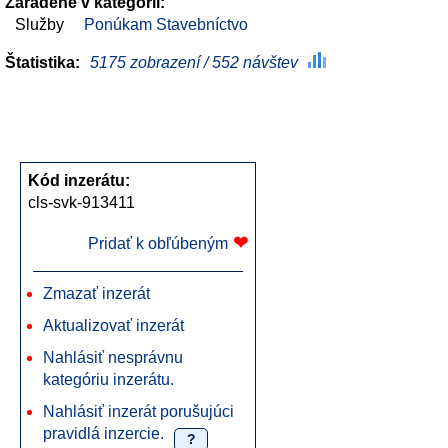
Zaradené v kategórii:
Služby
Ponúkam Stavebníctvo
Štatistika:
5175 zobrazení / 552 návštev
Kód inzerátu:
cls-svk-913411
❤
Pridať k obľúbeným
Zmazať inzerát
Aktualizovať inzerát
Nahlásiť nesprávnu
kategóriu inzerátu.
Nahlásiť inzerát porušujúci
pravidlá inzercie.
?