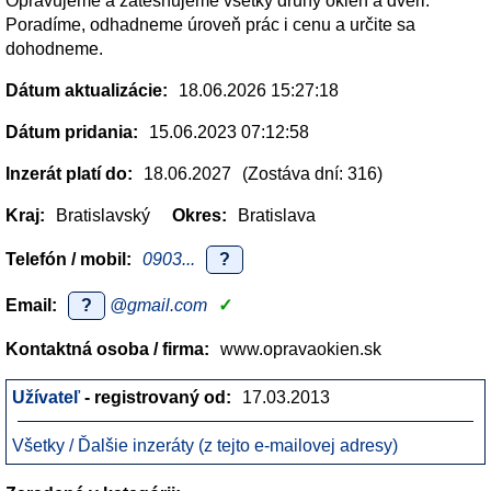
Opravujeme a zatesňujeme všetky druhy okien a dveri.
Poradíme, odhadneme úroveň prác i cenu a určite sa
dohodneme.
Dátum aktualizácie:
18.06.2026 15:27:18
Dátum pridania:
15.06.2023 07:12:58
Inzerát platí do:
18.06.2027
(Zostáva dní: 316)
Kraj:
Bratislavský
Okres:
Bratislava
Telefón / mobil:
0903...
?
Email:
?
@gmail.com
✓
Kontaktná osoba / firma:
www.opravaokien.sk
Užívateľ
- registrovaný od:
17.03.2013
Všetky / Ďalšie inzeráty (z tejto e-mailovej adresy)