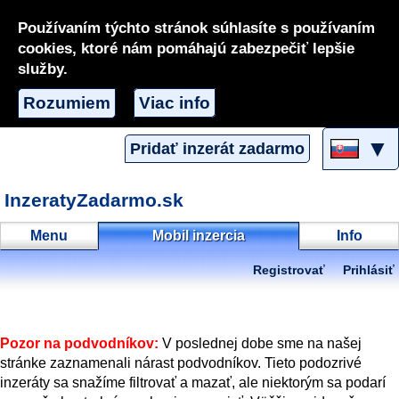
Používaním týchto stránok súhlasíte s používaním
cookies, ktoré nám pomáhajú zabezpečiť lepšie
služby.
Rozumiem
Viac info
▼
Pridať inzerát zadarmo
InzeratyZadarmo.sk
Menu
Mobil inzercia
Info
Registrovať
Prihlásiť
Pozor na podvodníkov:
V poslednej dobe sme na našej
stránke zaznamenali nárast podvodníkov. Tieto podozrivé
inzeráty sa snažíme filtrovať a mazať, ale niektorým sa podarí