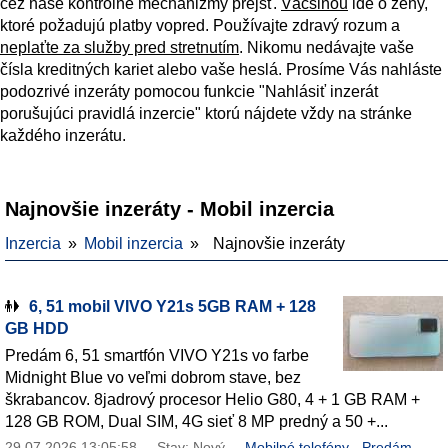
cez naše kontrolné mechanizmy prejsť.
Väčšinou
ide o ženy,
ktoré požadujú platby vopred. Používajte zdravý rozum a
neplaťte za služby pred stretnutím
. Nikomu nedávajte vaše
čísla kreditných kariet alebo vaše heslá. Prosíme Vás nahláste
podozrivé inzeráty pomocou funkcie "Nahlásiť inzerát
porušujúci pravidlá inzercie" ktorú nájdete vždy na stránke
každého inzerátu.
Najnovšie inzeráty - Mobil inzercia
Inzercia
Mobil inzercia
Najnovšie inzeráty
6, 51 mobil VIVO Y21s 5GB RAM + 128
GB HDD
Predám 6, 51 smartfón VIVO Y21s vo farbe
Midnight Blue vo veľmi dobrom stave, bez
škrabancov. 8jadrový procesor Helio G80, 4 + 1 GB RAM +
128 GB ROM, Dual SIM, 4G sieť 8 MP predný a 50 +...
29.07.2026 13:05:58
Stav: Nový
Mobilné telefóny - Predám