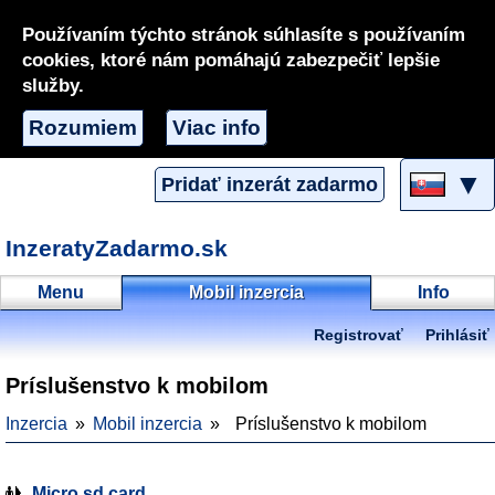
Používaním týchto stránok súhlasíte s používaním
cookies, ktoré nám pomáhajú zabezpečiť lepšie
služby.
Rozumiem
Viac info
▼
Pridať inzerát zadarmo
InzeratyZadarmo.sk
Menu
Mobil inzercia
Info
Registrovať
Prihlásiť
Príslušenstvo k mobilom
Inzercia
Mobil inzercia
Príslušenstvo k mobilom
Micro sd card