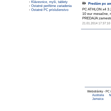
Klávesnice, myši, tablety
Predám pc am
Ostatné periférne zariadenia
PC ATHLON x4 3.2
Ostatné PC príslušenstvo
10 eur mesačne, 
PREDAJA:zamestn
21.01.2014 17:37:10
Webstránky - PC 
Australia
N
Jamaica