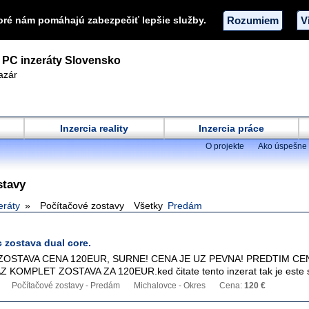
oré nám pomáhajú zabezpečiť lepšie služby.
Rozumiem
V
PC inzeráty Slovensko
azár
Inzercia reality
Inzercia práce
O projekte
Ako úspešne 
stavy
eráty
Počítačové zostavy
Všetky
Predám
 zostava dual core.
OSTAVA CENA 120EUR, SURNE! CENA JE UZ PEVNA! PREDTIM CE
KOMPLET ZOSTAVA ZA 120EUR.ked čitate tento inzerat tak je este st
Počítačové zostavy - Predám
Michalovce - Okres
Cena:
120 €