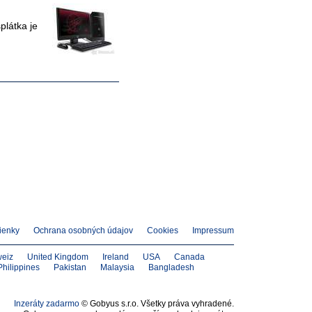
látka je
ienky
Ochrana osobných údajov
Cookies
Impressum
eiz
United Kingdom
Ireland
USA
Canada
Philippines
Pakistan
Malaysia
Bangladesh
Inzeráty zadarmo
© Gobyus s.r.o. Všetky práva vyhradené.