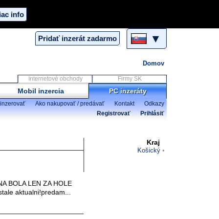
iac info
▼
Pridať inzerát zadarmo
Domov
Internetové obchody
Firmy SK
Mobil inzercia
PC inzeráty
inzerovať
Ako nakupovať / predávať
Kontakt
Odkazy
Registrovať
Prihlásiť
Kraj
Košický
NA BOLA LEN ZA HOLE
ale aktualni!predam...