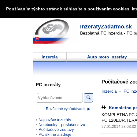
Používaním týchto stránok súhlasíte s používaním cookies, kt
InzeratyZadarmo.sk
Bezplatná PC inzercia - PC b
Inzercia
Auto moto inzeráty
Počítačové zo
PC inzeráty
Inzercia
PC inz
🔍
Kompletna pc
Rozšírené vyhľadávanie ▶
KOMPLETNA PC Z
Najnovšie inzeráty
PC 120EUR.TERAZ 
Notebooky - príslušenstvo
27.01.2014 23:03:32
Počítačové zostavy
PC skrine a zdroje