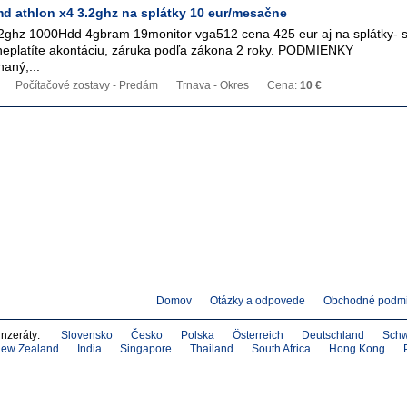
d athlon x4 3.2ghz na splátky 10 eur/mesačne
ghz 1000Hdd 4gbram 19monitor vga512 cena 425 eur aj na splátky- sp
neplatíte akontáciu, záruka podľa zákona 2 roky. PODMIENKY
aný,...
Počítačové zostavy - Predám
Trnava - Okres
Cena:
10 €
Domov
Otázky a odpovede
Obchodné podm
inzeráty:
Slovensko
Česko
Polska
Österreich
Deutschland
Schw
ew Zealand
India
Singapore
Thailand
South Africa
Hong Kong